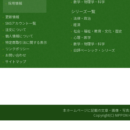
数学・物理学・科学
採用情報
シリーズ一覧
更新情報
法律・政治
SNSアカウント一覧
経済
注文について
社会・福祉・教育・文化・歴史
個人情報について
心理・医学
特定商取引法に関する表示
数学・物理学・科学
リンクポリシー
日評ベーシック・シリーズ
お問い合わせ
サイトマップ
本ホームページに記載の文章・画像・写真
Copyright(C) NIPPON