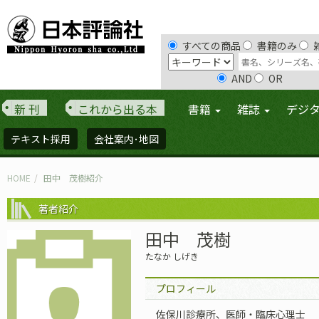
すべての商品
書籍のみ
AND
OR
新 刊
これから出る本
書籍
雑誌
デジ
テキスト採用
会社案内･地図
HOME
田中 茂樹紹介
著者紹介
田中 茂樹
たなか しげき
プロフィール
佐保川診療所、医師・臨床心理士