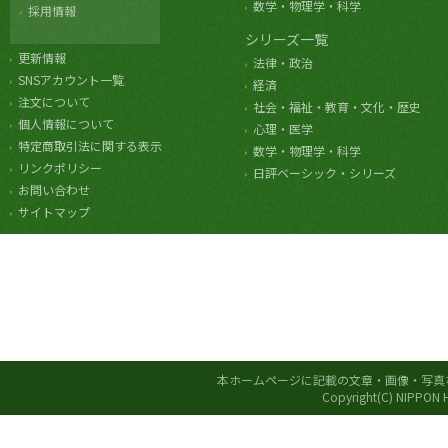
数学・物理学・科学
採用情報
シリーズ一覧
更新情報
法律・政治
SNSアカウント一覧
経済
注文について
社会・福祉・教育・文化・歴史
個人情報について
心理・医学
特定商取引法に関する表示
数学・物理学・科学
リンクポリシー
日評ベーシック・シリーズ
お問い合わせ
サイトマップ
本ホームページに記載の文章・画像・写真
Copyright(C) NIPPON