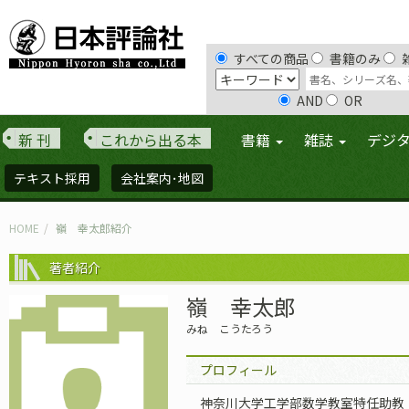
すべての商品
書籍のみ
AND
OR
新 刊
これから出る本
書籍
雑誌
デジ
テキスト採用
会社案内･地図
HOME
嶺 幸太郎紹介
著者紹介
嶺 幸太郎
みね こうたろう
プロフィール
神奈川大学工学部数学教室特任助教（2