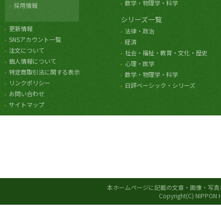
数学・物理学・科学
採用情報
シリーズ一覧
更新情報
法律・政治
SNSアカウント一覧
経済
注文について
社会・福祉・教育・文化・歴史
個人情報について
心理・医学
特定商取引法に関する表示
数学・物理学・科学
リンクポリシー
日評ベーシック・シリーズ
お問い合わせ
サイトマップ
本ホームページに記載の文章・画像・写真
Copyright(C) NIPPON