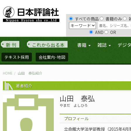
すべての商品
書籍のみ
AND
OR
新 刊
これから出る本
書籍
雑誌
デジ
テキスト採用
会社案内･地図
HOME
山田 泰弘紹介
著者紹介
山田 泰弘
やまだ よしひろ
プロフィール
立命館大学法学部教授（2015年4月