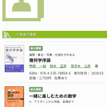
この著者の書籍
紙の書籍
論理・集合・写像・位相をきわめる
幾何学序論
市原 一裕
鈴木 正彦
茂手木 公彦
著
ISBN：978-4-535-78859-6
発刊年月： 2018.03
定価：2,750円
在庫あり
紙の書籍
一緒に楽しむための数学
π、アミダくじから年金、金融まで