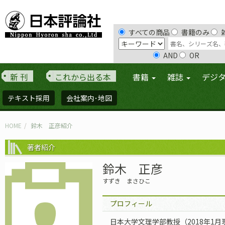
すべての商品
書籍のみ
AND
OR
新 刊
これから出る本
書籍
雑誌
デジ
テキスト採用
会社案内･地図
HOME
鈴木 正彦紹介
著者紹介
鈴木 正彦
すずき まさひこ
プロフィール
日本大学文理学部教授（2018年1月