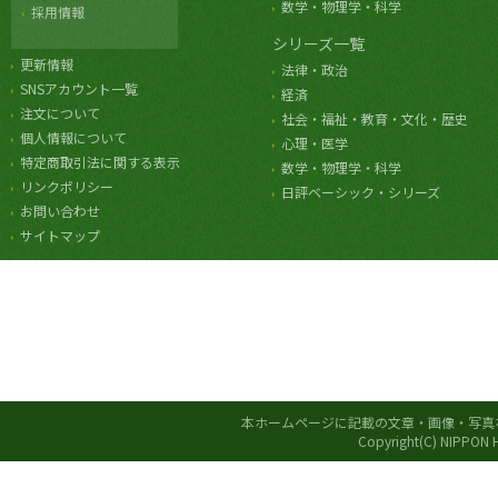
数学・物理学・科学
採用情報
シリーズ一覧
更新情報
法律・政治
SNSアカウント一覧
経済
注文について
社会・福祉・教育・文化・歴史
個人情報について
心理・医学
特定商取引法に関する表示
数学・物理学・科学
リンクポリシー
日評ベーシック・シリーズ
お問い合わせ
サイトマップ
本ホームページに記載の文章・画像・写真
Copyright(C) NIPPON