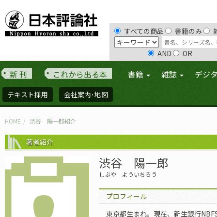
すべての商品
書籍のみ
AND
OR
新 刊
これから出る本
書籍
雑誌
デジ
テキスト採用
会社案内･地図
HOME
渋谷 陽一郎紹介
著者紹介
渋谷 陽一郎
しぶや よういちろう
プロフィール
東京都生まれ。現在、新生銀行NBF