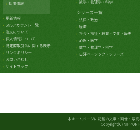
数学・物理学・科学
採用情報
シリーズ一覧
更新情報
法律・政治
SNSアカウント一覧
経済
注文について
社会・福祉・教育・文化・歴史
個人情報について
心理・医学
特定商取引法に関する表示
数学・物理学・科学
リンクポリシー
日評ベーシック・シリーズ
お問い合わせ
サイトマップ
本ホームページに記載の文章・画像・写真
Copyright(C) NIPPON