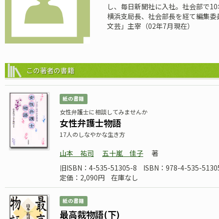
し、毎日新聞社に入社。社会部で1
横浜支局長、社会部長を経て編集委
文芸」主宰（02年7月現在）
この著者の書籍
紙の書籍
女性弁護士に相談してみませんか
女性弁護士物語
17人のしなやかな生き方
山本 祐司
五十嵐 佳子
著
旧ISBN：4-535-51305-8
ISBN：978-4-535-5130
定価：2,090円
在庫なし
紙の書籍
最高裁物語(下)