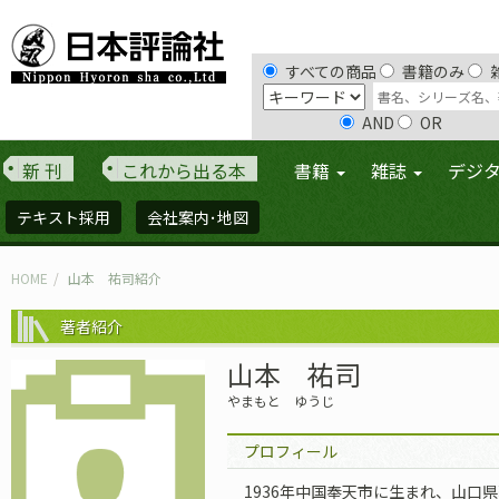
すべての商品
書籍のみ
AND
OR
新 刊
これから出る本
書籍
雑誌
デジ
テキスト採用
会社案内･地図
HOME
山本 祐司紹介
著者紹介
山本 祐司
やまもと ゆうじ
プロフィール
1936年中国奉天市に生まれ、山口