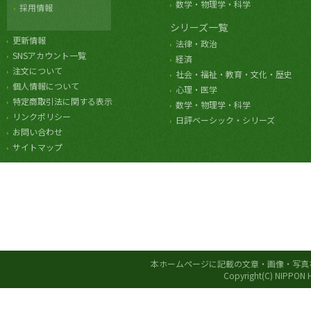
数学・物理学・科学
採用情報
シリーズ一覧
更新情報
法律・政治
SNSアカウント一覧
経済
注文について
社会・福祉・教育・文化・歴史
個人情報について
心理・医学
特定商取引法に関する表示
数学・物理学・科学
リンクポリシー
日評ベーシック・シリーズ
お問い合わせ
サイトマップ
本ホームページに記載の文章・画像・写真
Copyright(C) NIPPON