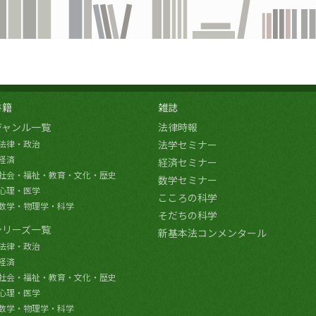
書籍
雑誌
ジャンル一覧
法律時報
法律・政治
法学セミナー
経済
経済セミナー
社会・福祉・教育・文化・歴史
数学セミナー
心理・医学
こころの科学
数学・物理学・科学
そだちの科学
シリーズ一覧
新基本法コンメンタール
法律・政治
経済
社会・福祉・教育・文化・歴史
心理・医学
数学・物理学・科学