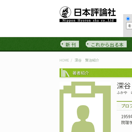
新 刊
これから出る本
HOME
深谷 賢治紹介
著者紹介
深谷
ふかや 
プロ
19
院理