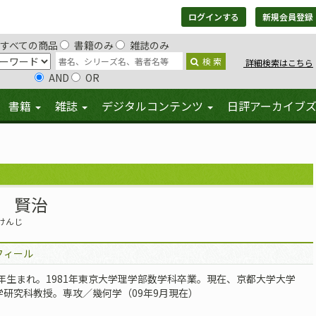
ログインする
新規会員登録
すべての商品
書籍のみ
雑誌のみ
検 索
詳細検索はこちら
AND
OR
書籍
雑誌
デジタルコンテンツ
日評アーカイブ
 賢治
けんじ
フィール
59年生まれ。1981年東京大学理学部数学科卒業。現在、京都大学大学
学研究科教授。専攻／幾何学（09年9月現在）