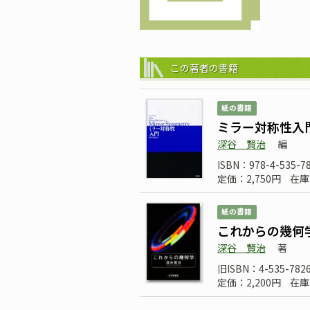
この著者の書籍
紙の書籍
ミラー対称性入
深谷 賢治
編
ISBN：978-4-535-7
定価：2,750円
在庫
紙の書籍
これからの幾何
深谷 賢治
著
旧ISBN：4-535-7826
定価：2,200円
在庫