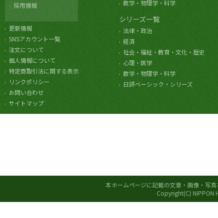
数学・物理学・科学
採用情報
シリーズ一覧
更新情報
法律・政治
SNSアカウント一覧
経済
注文について
社会・福祉・教育・文化・歴史
個人情報について
心理・医学
特定商取引法に関する表示
数学・物理学・科学
リンクポリシー
日評ベーシック・シリーズ
お問い合わせ
サイトマップ
本ホームページに記載の文章・画像・写真
Copyright(C) NIPPON