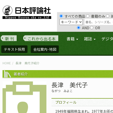
すべての商品
書籍のみ
AND
OR
新 刊
これから出る本
書籍
雑誌
デジ
テキスト採用
会社案内･地図
HOME
長津 美代子紹介
著者紹介
長津 美代子
ながつ みよこ
プロフィール
1949年福岡県生まれ。1977年お