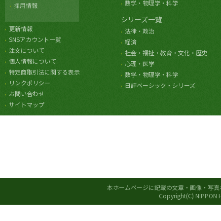
数学・物理学・科学
採用情報
シリーズ一覧
更新情報
法律・政治
SNSアカウント一覧
経済
注文について
社会・福祉・教育・文化・歴史
個人情報について
心理・医学
特定商取引法に関する表示
数学・物理学・科学
リンクポリシー
日評ベーシック・シリーズ
お問い合わせ
サイトマップ
本ホームページに記載の文章・画像・写真
Copyright(C) NIPPON