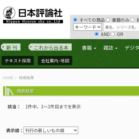
すべての商品
書籍のみ
AND
OR
新 刊
これから出る本
書籍
雑誌
デジ
テキスト採用
会社案内･地図
HOME
検索結果
検索結果
該当
1件中、1〜1件目までを表示
表示順：