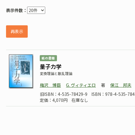
表示件数：
再表示
紙の書籍
量子力学
変換理論と散乱理論
梅沢 博臣
G. ヴィティエロ
著
保江 邦夫
旧ISBN：4-535-78429-9
ISBN：978-4-535-784
定価：4,070円
在庫なし