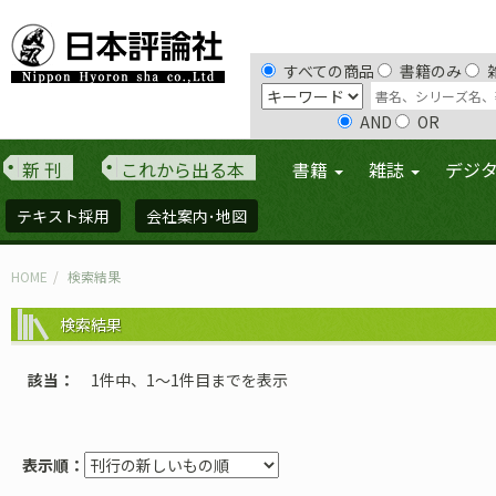
すべての商品
書籍のみ
AND
OR
新 刊
これから出る本
書籍
雑誌
デジ
テキスト採用
会社案内･地図
HOME
検索結果
検索結果
該当
1件中、1〜1件目までを表示
表示順：