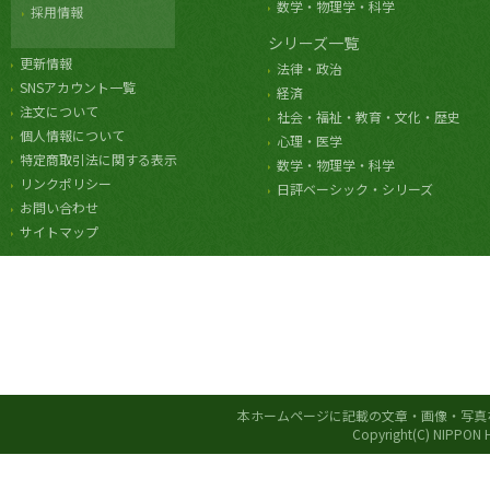
数学・物理学・科学
採用情報
シリーズ一覧
更新情報
法律・政治
SNSアカウント一覧
経済
注文について
社会・福祉・教育・文化・歴史
個人情報について
心理・医学
特定商取引法に関する表示
数学・物理学・科学
リンクポリシー
日評ベーシック・シリーズ
お問い合わせ
サイトマップ
本ホームページに記載の文章・画像・写真
Copyright(C) NIPPON