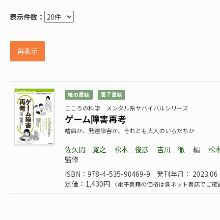
表示件数：
再表示
紙の書籍
電子書籍
こころの科学 メンタル系サバイバルシリーズ
ゲーム障害再考
嗜癖か、発達障害か、それとも大人のいらだちか
佐久間 寛之
松本 俊彦
吉川 徹
編
松
監修
ISBN：978-4-535-90469-9
発刊年月： 2023.06
定価：1,430円
（電子書籍の価格は各ネット書店でご確