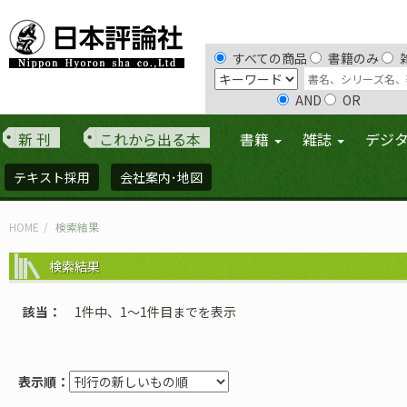
すべての商品
書籍のみ
AND
OR
新 刊
これから出る本
書籍
雑誌
デジ
テキスト採用
会社案内･地図
HOME
検索結果
検索結果
該当
1件中、1〜1件目までを表示
表示順：