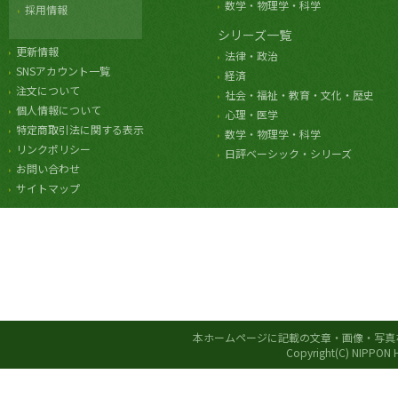
数学・物理学・科学
採用情報
シリーズ一覧
更新情報
法律・政治
SNSアカウント一覧
経済
注文について
社会・福祉・教育・文化・歴史
個人情報について
心理・医学
特定商取引法に関する表示
数学・物理学・科学
リンクポリシー
日評ベーシック・シリーズ
お問い合わせ
サイトマップ
本ホームページに記載の文章・画像・写真
Copyright(C) NIPPON