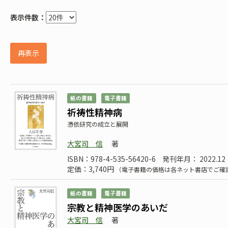
表示件数：
再表示
紙の書籍
電子書籍
祈祷性精神病
憑依研究の成立と展開
大宮司 信
著
ISBN：978-4-535-56420-6
発刊年月： 2022.12
定価：3,740円
（電子書籍の価格は各ネット書店でご確
紙の書籍
電子書籍
宗教と精神医学のあいだ
大宮司 信
著