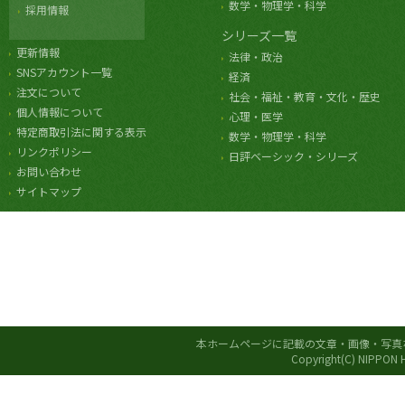
数学・物理学・科学
採用情報
シリーズ一覧
更新情報
法律・政治
SNSアカウント一覧
経済
注文について
社会・福祉・教育・文化・歴史
個人情報について
心理・医学
特定商取引法に関する表示
数学・物理学・科学
リンクポリシー
日評ベーシック・シリーズ
お問い合わせ
サイトマップ
本ホームページに記載の文章・画像・写真
Copyright(C) NIPPON