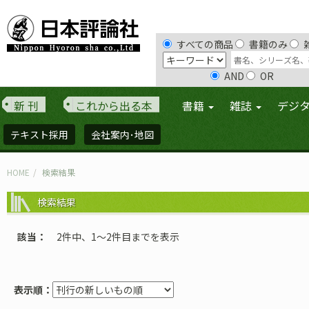
すべての商品
書籍のみ
AND
OR
新 刊
これから出る本
書籍
雑誌
デジ
テキスト採用
会社案内･地図
HOME
検索結果
検索結果
該当
2件中、1〜2件目までを表示
表示順：