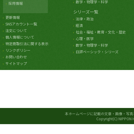
数学・物理学・科学
採用情報
シリーズ一覧
更新情報
法律・政治
SNSアカウント一覧
経済
注文について
社会・福祉・教育・文化・歴史
個人情報について
心理・医学
特定商取引法に関する表示
数学・物理学・科学
リンクポリシー
日評ベーシック・シリーズ
お問い合わせ
サイトマップ
本ホームページに記載の文章・画像・写真
Copyright(C) NIPPON