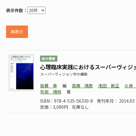
表示件数：
再表示
紙の書籍
心理臨床実践におけるスーパーヴィジ
スーパーヴィジョン学の構築
皆藤 章
編
高橋 靖恵
浅田 剛正
久保
布柴 靖枝
著
ISBN：978-4-535-56330-8
発刊年月： 2014.
定価：3,080円
在庫なし