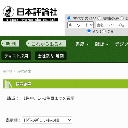
すべての商品
書籍のみ
AND
OR
新 刊
これから出る本
書籍
雑誌
デジ
テキスト採用
会社案内･地図
HOME
検索結果
検索結果
該当
1件中、1〜1件目までを表示
表示順：