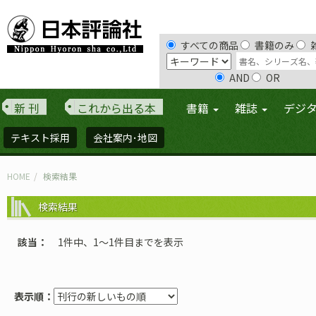
すべての商品
書籍のみ
AND
OR
新 刊
これから出る本
書籍
雑誌
デジ
テキスト採用
会社案内･地図
HOME
検索結果
検索結果
該当
1件中、1〜1件目までを表示
表示順：