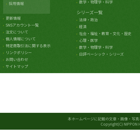
数学・物理学・科学
採用情報
シリーズ一覧
更新情報
法律・政治
SNSアカウント一覧
経済
注文について
社会・福祉・教育・文化・歴史
個人情報について
心理・医学
特定商取引法に関する表示
数学・物理学・科学
リンクポリシー
日評ベーシック・シリーズ
お問い合わせ
サイトマップ
本ホームページに記載の文章・画像・写真
Copyright(C) NIPPON