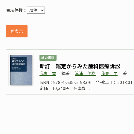
表示件数：
再表示
紙の書籍
新訂 鑑定からみた産科医療訴訟
我妻 堯
編著
箕浦 茂樹
我妻 学
著
ISBN：978-4-535-51933-6
発刊年月： 2013.01
定価：10,340円
在庫なし