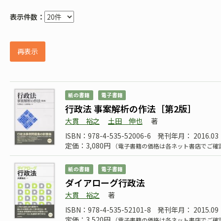
表示件数：
再表示
紙の書籍
電子書籍
行政法 事案解析の作法［第2版］
大貫 裕之
土田 伸也
著
ISBN：978-4-535-52006-6
発刊年月： 2016.03
定価：3,080円
（電子書籍の価格は各ネット書店でご確
紙の書籍
電子書籍
ダイアローグ行政法
大貫 裕之
著
ISBN：978-4-535-52101-8
発刊年月： 2015.
定価：3,520円
（電子書籍の価格は各ネット書店でご確