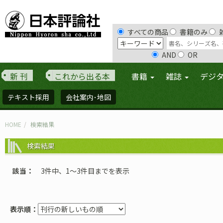
すべての商品
書籍のみ
AND
OR
新 刊
これから出る本
書籍
雑誌
デジ
テキスト採用
会社案内･地図
HOME
検索結果
検索結果
該当
3件中、1〜3件目までを表示
表示順：