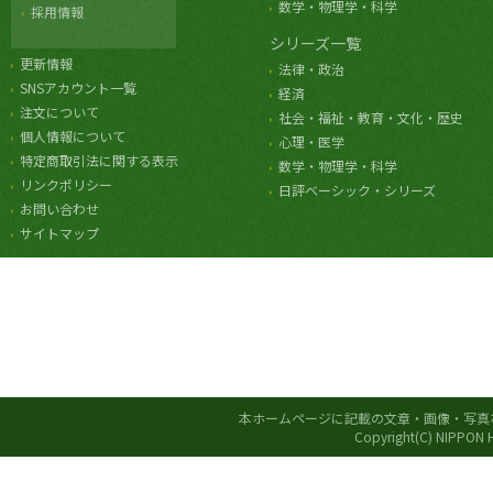
数学・物理学・科学
採用情報
シリーズ一覧
更新情報
法律・政治
SNSアカウント一覧
経済
注文について
社会・福祉・教育・文化・歴史
個人情報について
心理・医学
特定商取引法に関する表示
数学・物理学・科学
リンクポリシー
日評ベーシック・シリーズ
お問い合わせ
サイトマップ
本ホームページに記載の文章・画像・写真
Copyright(C) NIPPON