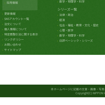
数学・物理学・科学
採用情報
シリーズ一覧
更新情報
法律・政治
SNSアカウント一覧
経済
注文について
社会・福祉・教育・文化・歴史
個人情報について
心理・医学
特定商取引法に関する表示
数学・物理学・科学
リンクポリシー
日評ベーシック・シリーズ
お問い合わせ
サイトマップ
本ホームページに記載の文章・画像・写真
Copyright(C) NIPPON