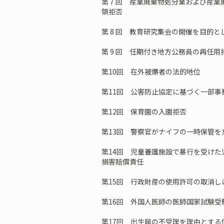
第 7 回 産業廃棄物処分業および産
領拒否
第 8 回 教育研究集会の開催を目的
第 9 回 任期付き地方公務員の再任用
第10回 在外被爆者の法的地位
第11回 公害防止協定に基づく一部事
第12回 保育園の入園拒否
第13回 警察官がナイフの一時保管
第14回 児童養護施設で暴行を受け
損害賠償責任
第15回 行政財産の使用許可の取消し
第16回 外国人医師の医師国家試験受
第17回 出生届の不受理を理由とする