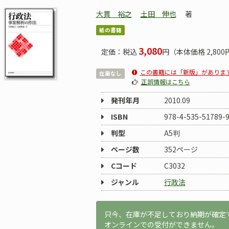
大貫 裕之
土田 伸也
著
紙の書籍
3,080
定価：税込
円（本体価格 2,800
この書籍には「新版」がありま
在庫なし
正誤情報はこちら
発刊年月
2010.09
ISBN
978-4-535-51789-
判型
A5判
ページ数
352ページ
Cコード
C3032
ジャンル
行政法
只今、在庫が不足しており納期が確定
オンラインでの受付ができません。