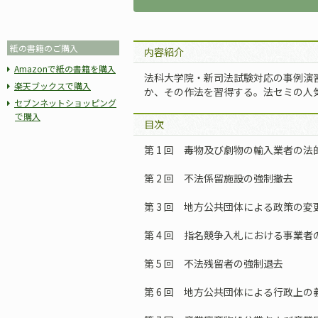
紙の書籍のご購入
内容紹介
Amazonで紙の書籍を購入
法科大学院・新司法試験対応の事例演
楽天ブックスで購入
か、その作法を習得する。法セミの人
セブンネットショッピング
で購入
目次
第 1 回 毒物及び劇物の輸入業者の法
第 2 回 不法係留施設の強制撤去
第 3 回 地方公共団体による政策の
第 4 回 指名競争入札における事業者
第 5 回 不法残留者の強制退去
第 6 回 地方公共団体による行政上