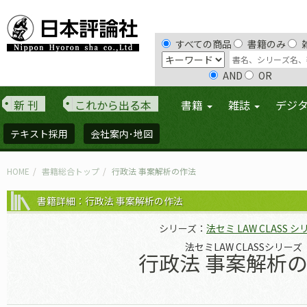
すべての商品
書籍のみ
AND
OR
新 刊
これから出る本
書籍
雑誌
デジ
テキスト採用
会社案内･地図
HOME
書籍総合トップ
行政法 事案解析の作法
書籍詳細：行政法 事案解析の作法
シリーズ：
法セミ LAW CLASS 
法セミLAW CLASSシリーズ
行政法 事案解析