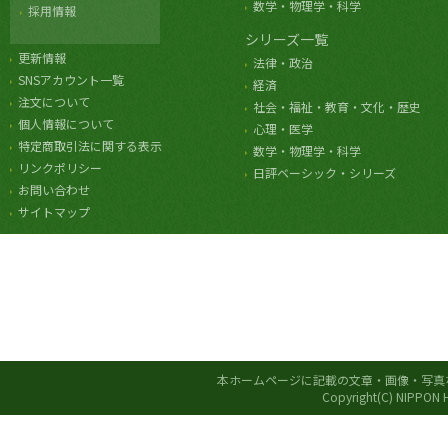
数学・物理学・科学
採用情報
シリーズ一覧
更新情報
法律・政治
SNSアカウント一覧
経済
注文について
社会・福祉・教育・文化・歴史
個人情報について
心理・医学
特定商取引法に関する表示
数学・物理学・科学
リンクポリシー
日評ベーシック・シリーズ
お問い合わせ
サイトマップ
本ホームページに記載の文章・画像・写真
Copyright(C) NIPPON