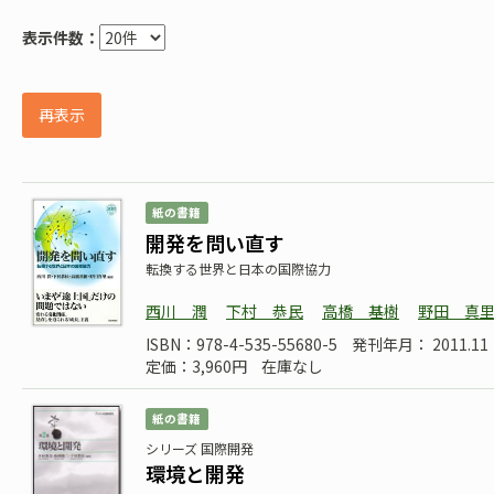
表示件数：
再表示
紙の書籍
開発を問い直す
転換する世界と日本の国際協力
西川 潤
下村 恭民
高橋 基樹
野田 真
ISBN：978-4-535-55680-5
発刊年月： 2011.11
定価：3,960円
在庫なし
紙の書籍
シリーズ 国際開発
環境と開発