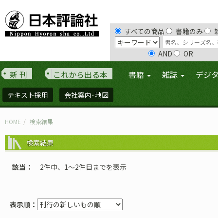
すべての商品
書籍のみ
AND
OR
新 刊
これから出る本
書籍
雑誌
デジ
テキスト採用
会社案内･地図
HOME
検索結果
検索結果
該当
2件中、1〜2件目までを表示
表示順：