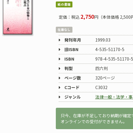
紙の書籍
2,750
定価：税込
円（本体価格 2,500
在庫なし
発刊年月
1999.03
旧ISBN
4-535-51170-5
ISBN
978-4-535-51170-
判型
四六判
ページ数
320ページ
Cコード
C3032
ジャンル
法律一般・法学・事
只今、在庫が不足しており納期が確定
オンラインでの受付ができません。