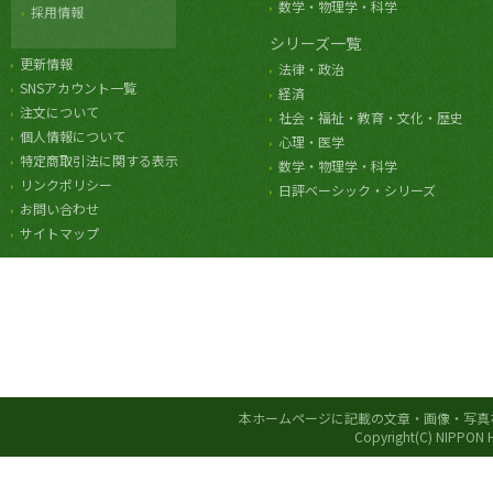
数学・物理学・科学
採用情報
シリーズ一覧
更新情報
法律・政治
SNSアカウント一覧
経済
注文について
社会・福祉・教育・文化・歴史
個人情報について
心理・医学
特定商取引法に関する表示
数学・物理学・科学
リンクポリシー
日評ベーシック・シリーズ
お問い合わせ
サイトマップ
本ホームページに記載の文章・画像・写真
Copyright(C) NIPPON