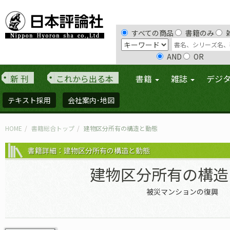
すべての商品
書籍のみ
AND
OR
新 刊
これから出る本
書籍
雑誌
デジ
テキスト採用
会社案内･地図
HOME
書籍総合トップ
建物区分所有の構造と動態
書籍詳細：建物区分所有の構造と動態
建物区分所有の構造
被災マンションの復興