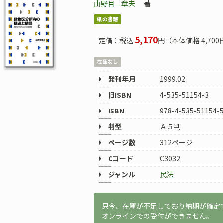
山野目 章夫
著
紙の書籍
5,170
定価：税込
円（本体価格 4,700
在庫なし
発刊年月
1999.02
旧ISBN
4-535-51154-3
ISBN
978-4-535-51154-
判型
Ａ５判
ページ数
312ページ
Cコード
C3032
ジャンル
民法
只今、在庫が不足しており納期が確定
オンラインでの受付ができません。