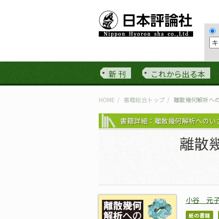
新 刊
これから出る本
HOME
書籍総合トップ
離散幾何解析へ
書籍詳細：離散幾何解析へのい
離散
小谷 元
紙の書籍