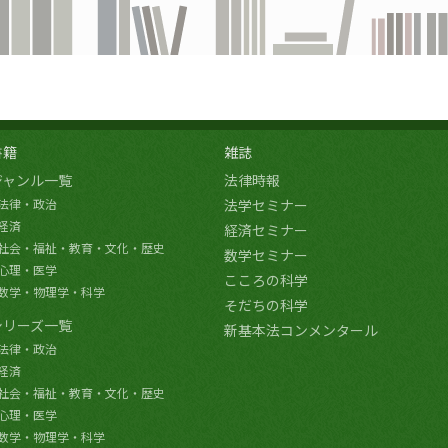
書籍
雑誌
ジャンル一覧
法律時報
法律・政治
法学セミナー
経済
経済セミナー
社会・福祉・教育・文化・歴史
数学セミナー
心理・医学
こころの科学
数学・物理学・科学
そだちの科学
シリーズ一覧
新基本法コンメンタール
法律・政治
経済
社会・福祉・教育・文化・歴史
心理・医学
数学・物理学・科学