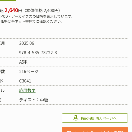
2,640
込
円（本体価格 2,400円）
POD・アーカイブズの価格を表示しています。
の価格は各ネット書店でご確認ください。
年月
2025.06
978-4-535-78722-3
A5判
ジ数
216ページ
ド
C3041
ンル
応用数学
度
テキスト：中級
Kindle版 購入ページへ