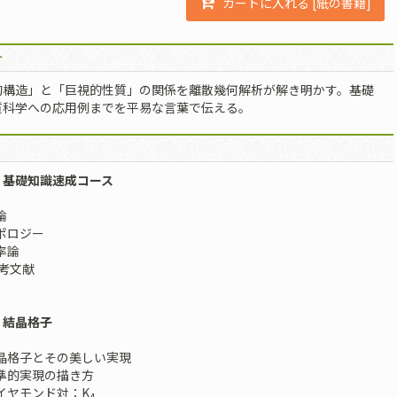
カートに入れる [紙の書籍]
介
的構造」と「巨視的性質」の関係を離散幾何解析が解き明かす。基礎
質科学への応用例までを平易な言葉で伝える。
 基礎知識速成コース
論
トポロジー
確率論
考文献
 結晶格子
結晶格子とその美しい実現
標準的実現の描き方
ダイヤモンド対：K
4