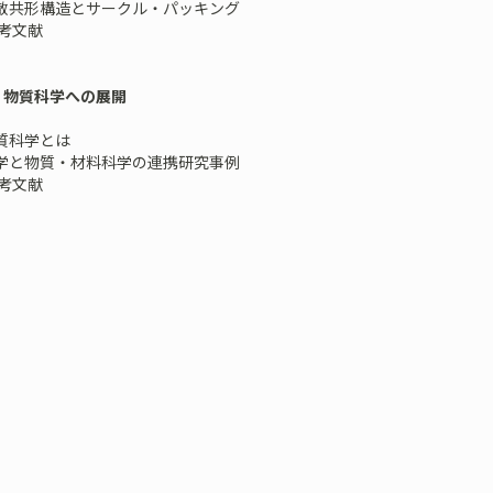
離散共形構造とサークル・パッキング
考文献
 物質科学への展開
物質科学とは
数学と物質・材料科学の連携研究事例
考文献