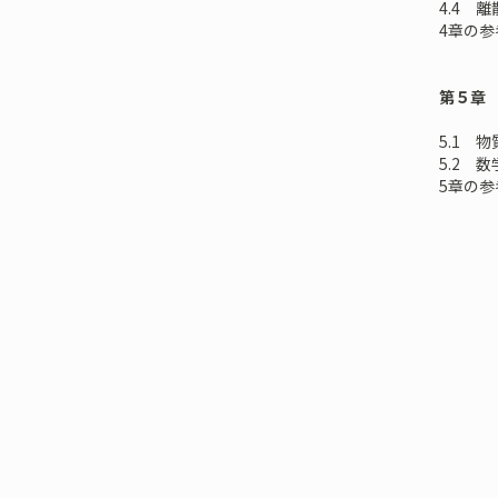
4.4 
4章の参
第５章
5.1 
5.2 
5章の参