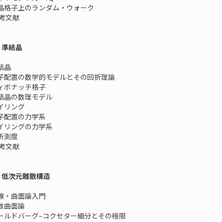
結晶格子上のランダム・ウォーク
考文献
 準結晶
準結晶
原子配置の数学的モデルとその回折理論
フィボナッチ格子
準結晶の数理モデル
タイリング
原子配置の力学系
タイリングの力学系
回折測度
考文献
 低次元離散構造
曲線・曲面論入門
離散曲面論
ゴールドバーグ–コクセター細分とその極限