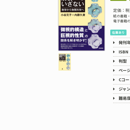
定価：税
紙の書籍・
電子書籍
在庫あり
発刊
ISBN
判型
ペー
Cコー
ジャ
難易