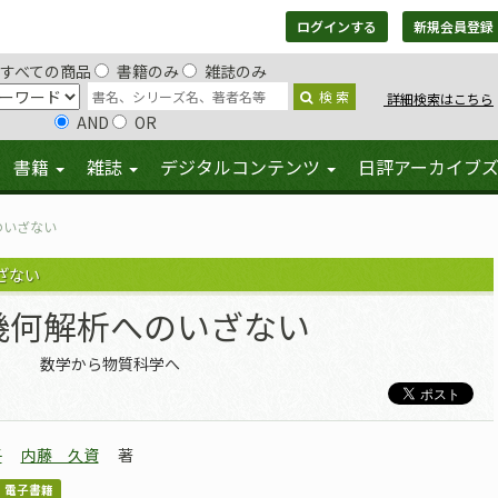
ログインする
新規会員登録
すべての商品
書籍のみ
雑誌のみ
検 索
詳細検索はこちら
AND
OR
書籍
雑誌
デジタルコンテンツ
日評アーカイブ
のいざない
ざない
幾何解析へのいざない
数学から物質科学へ
子
内藤 久資
著
電子書籍