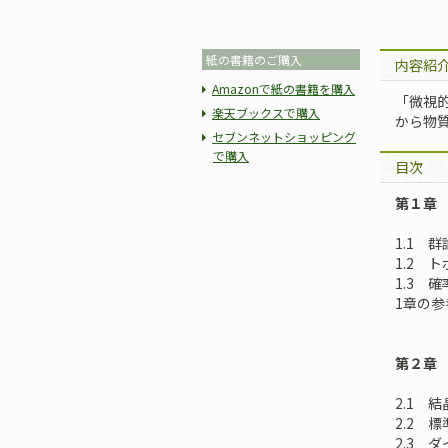
紙の書籍のご購入
内容紹
Amazonで紙の書籍を購入
「微視
楽天ブックスで購入
から物
セブンネットショッピング
で購入
目次
第１章
1.1 群
1.2 
1.3 
1章の参
第２章
2.1 
2.2 
2.3 