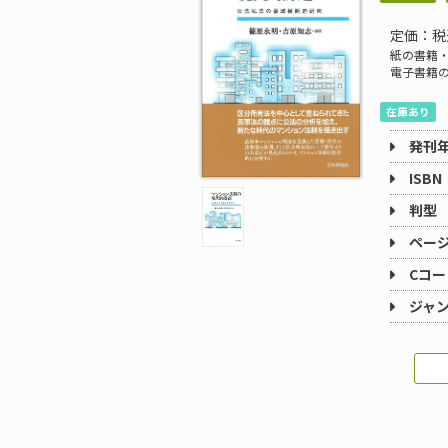
定価：税
紙の書籍・
電子書籍
在庫あり
発刊
ISBN
判型
ペー
Cコー
ジャ