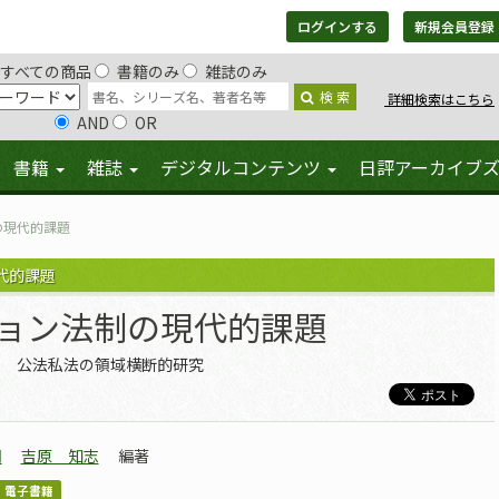
ログインする
新規会員登録
すべての商品
書籍のみ
雑誌のみ
検 索
詳細検索はこちら
AND
OR
書籍
雑誌
デジタルコンテンツ
日評アーカイブ
の現代的課題
代的課題
ョン法制の現代的課題
公法私法の領域横断的研究
明
吉原 知志
編著
電子書籍