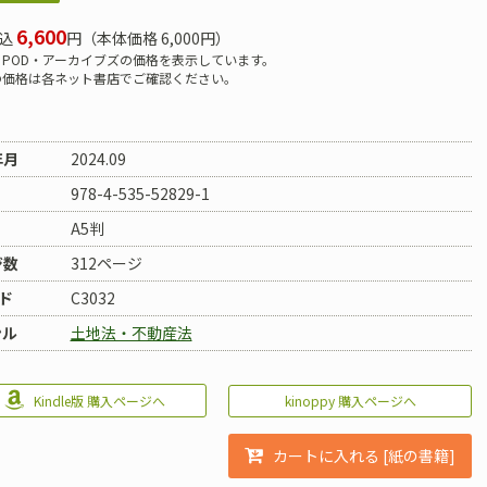
6,600
込
円（本体価格 6,000円）
POD・アーカイブズの価格を表示しています。
の価格は各ネット書店でご確認ください。
年月
2024.09
978-4-535-52829-1
A5判
ジ数
312ページ
ド
C3032
ンル
土地法・不動産法
kinoppy 購入ページへ
Kindle版 購入ページへ
カートに入れる [紙の書籍]