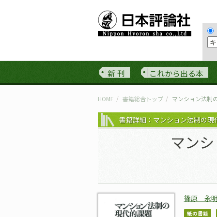
新 刊
これから出る本
HOME
書籍総合トップ
マンション法制
書籍詳細：マンション法制の現
マンシ
篠原 永
紙の書籍