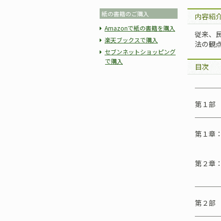
紙の書籍のご購入
内容紹
Amazonで紙の書籍を購入
従来、
楽天ブックスで購入
法の観
セブンネットショッピング
で購入
目次
＿＿＿
第１部
＿＿＿
第１章
——憲
第２章
＿＿＿
第２部
＿＿＿