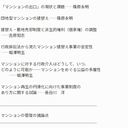
：「マンションの出口」の現状と課題……篠原永明
：団地型マンションの建替え……篠原永明
：建替え・敷地売却制度と派生的権利（借家権）の調整
吉原知志
：行政訴訟法から見たマンション建替え事業の安定性
堀澤明生
：マンションに対する行政介入はどうして、いつ、
うに可能か——マンションをめぐる公益の多層性
…堀澤明生
：マンション再生の円滑化に向けた事業制度の
に関する試論……長谷川 洋
＿＿＿＿＿＿＿＿＿＿＿＿＿＿＿＿＿＿＿＿＿＿＿＿＿
 マンションの管理の諸論点
＿＿＿＿＿＿＿＿＿＿＿＿＿＿＿＿＿＿＿＿＿＿＿＿＿