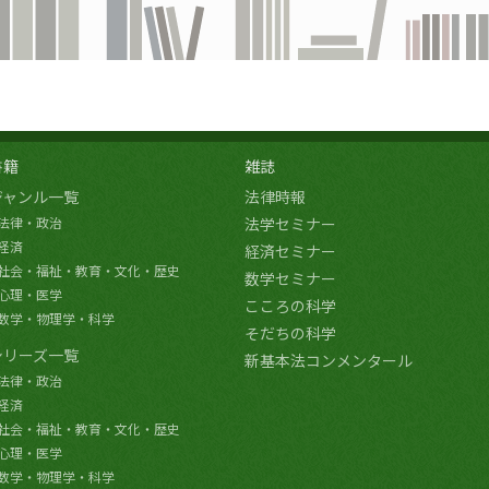
書籍
雑誌
ジャンル一覧
法律時報
法律・政治
法学セミナー
経済
経済セミナー
社会・福祉・教育・文化・歴史
数学セミナー
心理・医学
こころの科学
数学・物理学・科学
そだちの科学
シリーズ一覧
新基本法コンメンタール
法律・政治
経済
社会・福祉・教育・文化・歴史
心理・医学
数学・物理学・科学