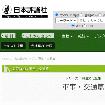
すべての商品
書籍のみ
AND
OR
新 刊
これから出る本
書籍
雑誌
デジ
テキスト採用
会社案内･地図
HOME
書籍総合トップ
軍事・交通篇
書籍詳細：軍事・交通篇
シリーズ：
明治文化全集
軍事・交通篇