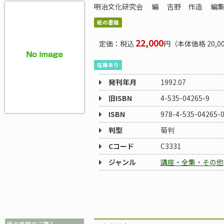
明治文化研究会
編
吉野 作造
編
紙の書籍
22,000
定価：税込
円（本体価格 20,0
在庫あり
発刊年月
1992.07
旧ISBN
4-535-04265-9
ISBN
978-4-535-04265-
判型
菊判
Cコード
C3331
ジャンル
講座・全集・その他
紙の書籍のご購入