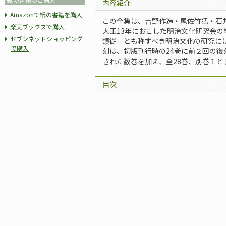
内容紹介
Amazonで紙の書籍を購入
この全集は、吉野作造・尾佐竹猛・石
楽天ブックスで購入
大正13年におこした明治文化研究会の
セブンネットショッピング
類従」とも称すべき明治文化の研究に
で購入
刻は、初版刊行時の24巻に前２回の
された数巻を加え、全28巻、別巻１と
目次