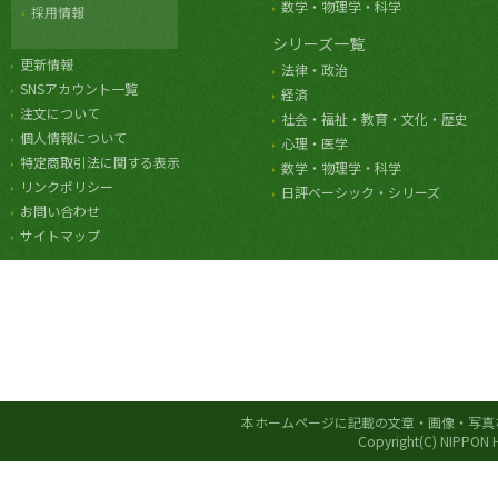
数学・物理学・科学
採用情報
シリーズ一覧
更新情報
法律・政治
SNSアカウント一覧
経済
注文について
社会・福祉・教育・文化・歴史
個人情報について
心理・医学
特定商取引法に関する表示
数学・物理学・科学
リンクポリシー
日評ベーシック・シリーズ
お問い合わせ
サイトマップ
本ホームページに記載の文章・画像・写真
Copyright(C) NIPPON