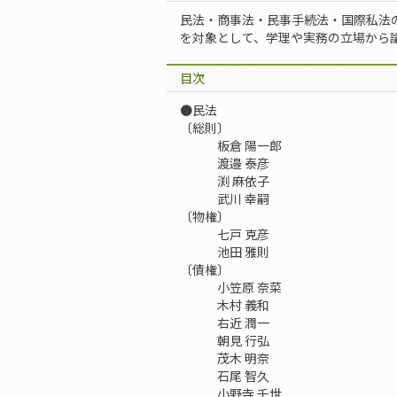
民法・商事法・民事手続法・国際私法
を対象として、学理や実務の立場から
目次
●民法
〔総則〕
板倉 陽一郎
渡邉 泰彦
渕 麻依子
武川 幸嗣
〔物権〕
七戸 克彦
池田 雅則
〔債権〕
小笠原 奈菜
木村 義和
右近 潤一
朝見 行弘
茂木 明奈
石尾 智久
小野寺 千世