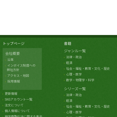
トップページ
書籍
ジャンル一覧
会社概要
法律・政治
沿革
経済
インボイス制度への
社会・福祉・教育・文化・歴史
弊社方針
心理・医学
アクセス・地図
数学・物理学・科学
採用情報
シリーズ一覧
更新情報
法律・政治
SNSアカウント一覧
経済
注文について
社会・福祉・教育・文化・歴史
個人情報について
心理・医学
特定商取引法に関する表示