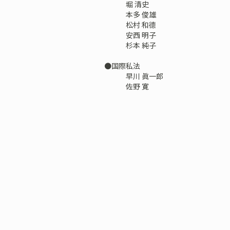
堀 清史
本多 俊雄
松村 和德
安西 明子
杉本 純子
●国際私法
早川 眞一郎
佐野 寛