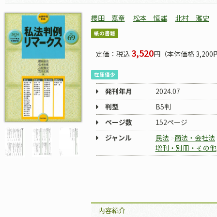
櫻田 嘉章
松本 恒雄
北村 雅史
紙の書籍
3,520
定価：税込
円（本体価格 3,200
在庫僅少
発刊年月
2024.07
判型
B5判
ページ数
152ページ
ジャンル
民法
商法・会社法
増刊・別冊・その他
内容紹介