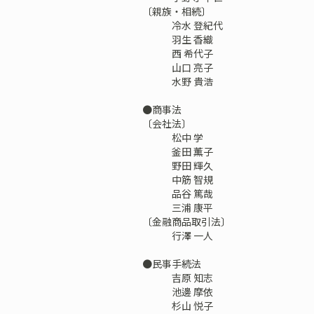
〔親族・相続〕
冷水 登紀代
羽生 香織
西 希代子
山口 亮子
水野 貴浩
●商事法
〔会社法〕
松中 学
釜田 薫子
野田 輝久
中筋 智規
品谷 篤哉
三浦 康平
〔金融商品取引法〕
行澤 一人
●民事手続法
吉原 知志
池邊 摩依
杉山 悦子