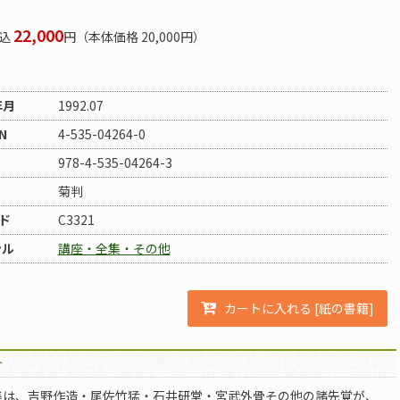
22,000
込
円（本体価格 20,000円）
年月
1992.07
N
4-535-04264-0
978-4-535-04264-3
菊判
ド
C3321
ンル
講座・全集・その他
カートに入れる [紙の書籍]
介
集は、吉野作造・尾佐竹猛・石井研堂・宮武外骨その他の諸先覚が、