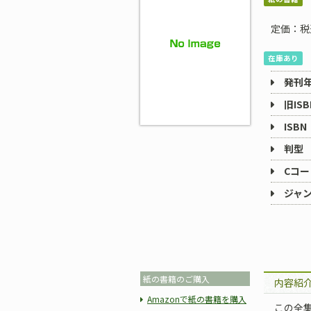
定価：税
在庫あり
発刊
旧ISB
ISBN
判型
Cコー
ジャ
紙の書籍のご購入
内容紹
Amazonで紙の書籍を購入
この全