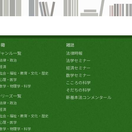
書籍
雑誌
ジャンル一覧
法律時報
法律・政治
法学セミナー
経済
経済セミナー
社会・福祉・教育・文化・歴史
数学セミナー
心理・医学
こころの科学
数学・物理学・科学
そだちの科学
シリーズ一覧
新基本法コンメンタール
法律・政治
経済
社会・福祉・教育・文化・歴史
心理・医学
数学・物理学・科学