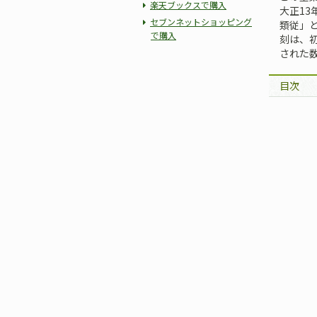
楽天ブックスで購入
大正1
セブンネットショッピング
類従」
で購入
刻は、
された
目次