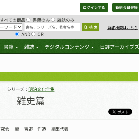
ログインする
新規会員登録
すべての商品
書籍のみ
雑誌のみ
検 索
詳細検索はこちら
AND
OR
書籍
雑誌
デジタルコンテンツ
日評アーカイブ
シリーズ：
明治文化全集
雑史篇
研究会
編
吉野 作造
編集代表