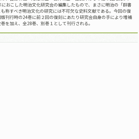
3年におこした明治文化研究会の編集したもので、まさに明治の「群書
とも称すべき明治文化の研究には不可欠な史料文献である。今回の復
初版刊行時の24巻に前２回の復刻にあたり研究会自身の手により増補
数巻を加え、全28巻、別巻１として刊行される。