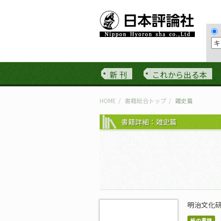
新 刊
これから出る本
HOME
書籍総合トップ
雑史篇
書籍詳細：雑史篇
明治文化
紙の書籍