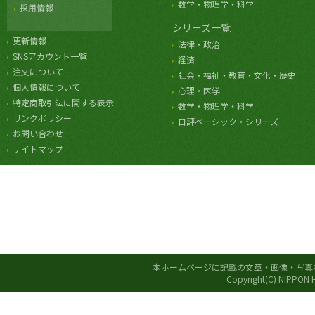
数学・物理学・科学
採用情報
シリーズ一覧
更新情報
法律・政治
SNSアカウント一覧
経済
注文について
社会・福祉・教育・文化・歴史
個人情報について
心理・医学
特定商取引法に関する表示
数学・物理学・科学
リンクポリシー
日評ベーシック・シリーズ
お問い合わせ
サイトマップ
本ホームページに記載の文章・画像・写真
Copyright(C) NIPPON