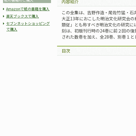
内容紹介
Amazonで紙の書籍を購入
この全集は、吉野作造・尾佐竹猛・石
楽天ブックスで購入
大正13年におこした明治文化研究会の
セブンネットショッピング
類従」とも称すべき明治文化の研究に
で購入
刻は、初版刊行時の24巻に前２回の
された数巻を加え、全28巻、別巻１と
目次