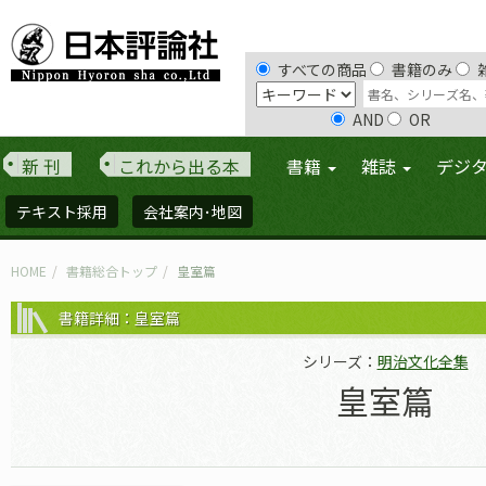
すべての商品
書籍のみ
AND
OR
新 刊
これから出る本
書籍
雑誌
デジ
テキスト採用
会社案内･地図
HOME
書籍総合トップ
皇室篇
書籍詳細：皇室篇
シリーズ：
明治文化全集
皇室篇