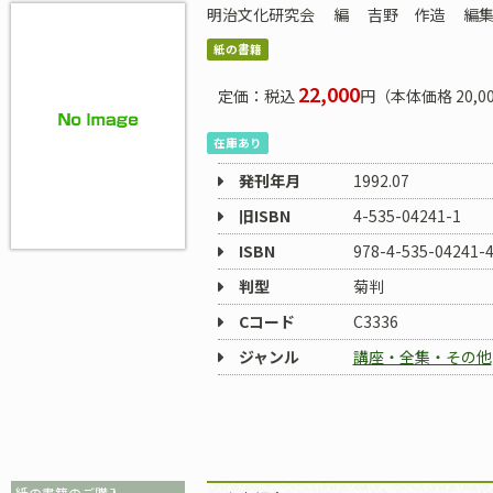
明治文化研究会
編
吉野 作造
編
紙の書籍
22,000
定価：税込
円（本体価格 20,0
在庫あり
発刊年月
1992.07
旧ISBN
4-535-04241-1
ISBN
978-4-535-04241-
判型
菊判
Cコード
C3336
ジャンル
講座・全集・その他
紙の書籍のご購入