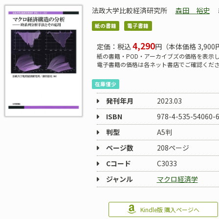
法政大学比較経済研究所
森田 裕史
紙の書籍
電子書籍
4,290
定価：税込
円（本体価格 3,900
紙の書籍・POD・アーカイブズの価格を表示
電子書籍の価格は各ネット書店でご確認くだ
在庫僅少
発刊年月
2023.03
ISBN
978-4-535-54060-
判型
A5判
ページ数
208ページ
Cコード
C3033
ジャンル
マクロ経済学
Kindle版 購入ページへ