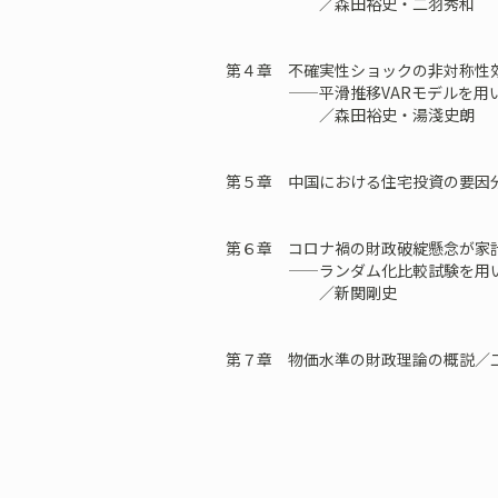
／森田裕史・二羽秀和
第４章 不確実性ショックの非対称性
——平滑推移VARモデルを用い
／森田裕史・湯淺史朗
第５章 中国における住宅投資の要因
第６章 コロナ禍の財政破綻懸念が家
——ランダム化比較試験を用い
／新関剛史
第７章 物価水準の財政理論の概説／