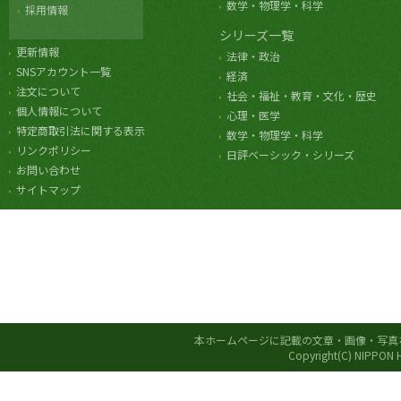
数学・物理学・科学
採用情報
シリーズ一覧
更新情報
法律・政治
SNSアカウント一覧
経済
注文について
社会・福祉・教育・文化・歴史
個人情報について
心理・医学
特定商取引法に関する表示
数学・物理学・科学
リンクポリシー
日評ベーシック・シリーズ
お問い合わせ
サイトマップ
本ホームページに記載の文章・画像・写真
Copyright(C) NIPPON