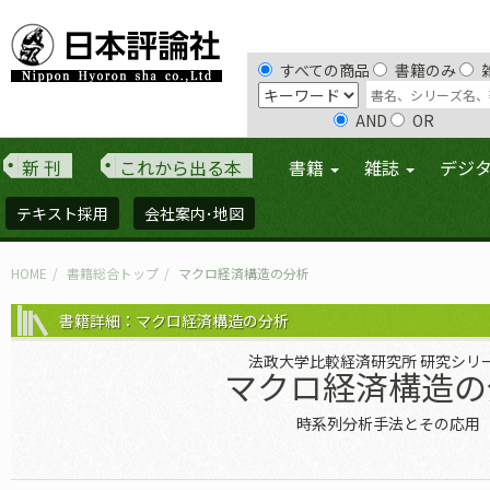
すべての商品
書籍のみ
AND
OR
新 刊
これから出る本
書籍
雑誌
デジ
テキスト採用
会社案内･地図
HOME
書籍総合トップ
マクロ経済構造の分析
書籍詳細：マクロ経済構造の分析
法政大学比較経済研究所 研究シリー
マクロ経済構造の
時系列分析手法とその応用