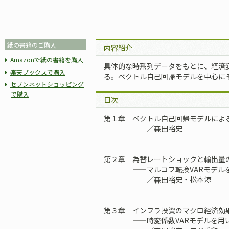
紙の書籍のご購入
内容紹介
Amazonで紙の書籍を購入
具体的な時系列データをもとに、経済
楽天ブックスで購入
る。ベクトル自己回帰モデルを中心に
セブンネットショッピング
で購入
目次
第１章 ベクトル自己回帰モデルによ
／森田裕史
第２章 為替レートショックと輸出量
——マルコフ転換VARモデルを
／森田裕史・松本涼
第３章 インフラ投資のマクロ経済効
——時変係数VARモデルを用い