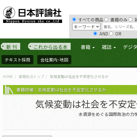
すべての商品
書籍のみ
AND
OR
新 刊
これから出る本
書籍
雑誌
デジ
テキスト採用
会社案内･地図
HOME
書籍総合トップ
気候変動は社会を不安定化させるか
書籍詳細：気候変動は社会を不安定化させるか
気候変動は社会を不安定
水資源をめぐる国際政治の力