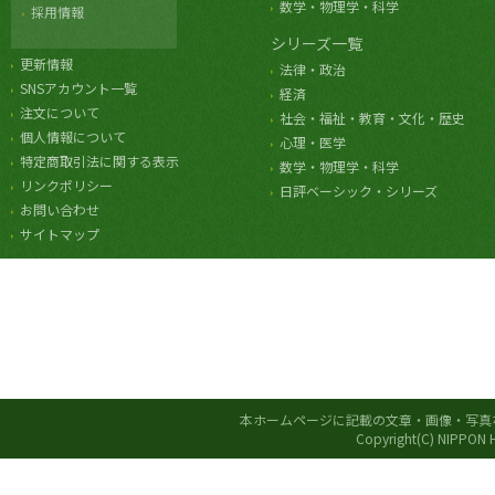
数学・物理学・科学
採用情報
シリーズ一覧
更新情報
法律・政治
SNSアカウント一覧
経済
注文について
社会・福祉・教育・文化・歴史
個人情報について
心理・医学
特定商取引法に関する表示
数学・物理学・科学
リンクポリシー
日評ベーシック・シリーズ
お問い合わせ
サイトマップ
本ホームページに記載の文章・画像・写真
Copyright(C) NIPPON