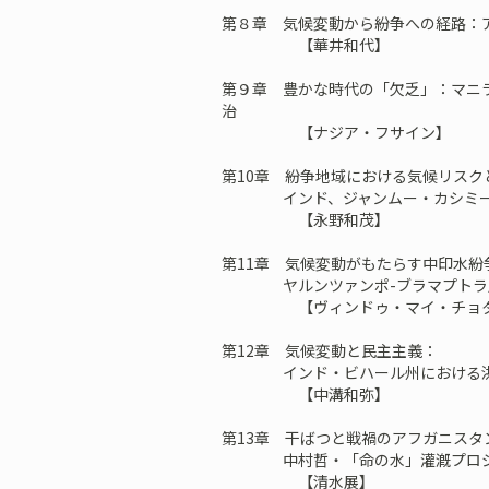
第８章 気候変動から紛争への経路：
【華井和代】
第９章 豊かな時代の「欠乏」：マニ
治
【ナジア・フサイン】
第10章 紛争地域における気候リスク
インド、ジャンムー・カシミー
【永野和茂】
第11章 気候変動がもたらす中印水紛
ヤルンツァンポ-ブラマプトラ
【ヴィンドゥ・マイ・チョタ
第12章 気候変動と民主主義：
インド・ビハール州における洪
【中溝和弥】
第13章 干ばつと戦禍のアフガニスタ
中村哲・「命の水」灌漑プロジェ
【清水展】