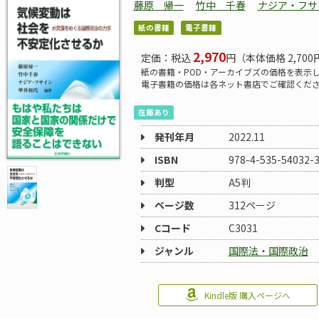
藤原 帰一
竹中 千春
ナジア・フサ
紙の書籍
電子書籍
2,970
定価：税込
円（本体価格 2,700
紙の書籍・POD・アーカイブズの価格を表示
電子書籍の価格は各ネット書店でご確認くだ
在庫あり
発刊年月
2022.11
ISBN
978-4-535-54032-
判型
A5判
ページ数
312ページ
Cコード
C3031
ジャンル
国際法・国際政治
Kindle版 購入ページへ