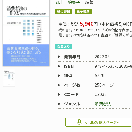
丸山 絵美子
編著
紙の書籍
電子書籍
5,940
定価：税込
円（本体価格 5,400
紙の書籍・POD・アーカイブズの価格を表示
電子書籍の価格は各ネット書店でご確認くだ
在庫あり
発刊年月
2022.03
ISBN
978-4-535-52635-
判型
A5判
ページ数
256ページ
Cコード
C3032
ジャンル
消費者法
Kindle版 購入ページへ