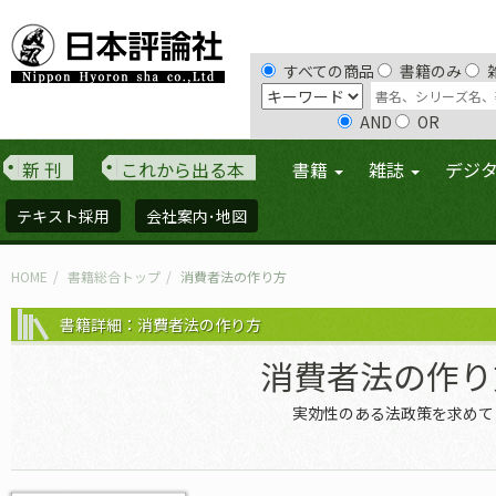
すべての商品
書籍のみ
AND
OR
新 刊
これから出る本
書籍
雑誌
デジ
テキスト採用
会社案内･地図
HOME
書籍総合トップ
消費者法の作り方
書籍詳細：消費者法の作り方
消費者法の作り
実効性のある法政策を求めて