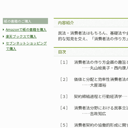
紙の書籍のご購入
内容紹介
Amazonで紙の書籍を購入
民法・消費者法はもちろん、基礎法や
楽天ブックスで購入
的な知見を交え、「消費者法の作り方
セブンネットショッピング
で購入
目次
［１］ 消費者法の作り方――企画の趣旨
……丸山絵美子・西内康
［２］ 価値と分配と効率性――消費者
……大屋雄裕
［３］ 契約締結過程と行動経済学…
［４］ 消費者法分野における民事立
……吉政知広
［５］ 消費者契約の協働的形成に関