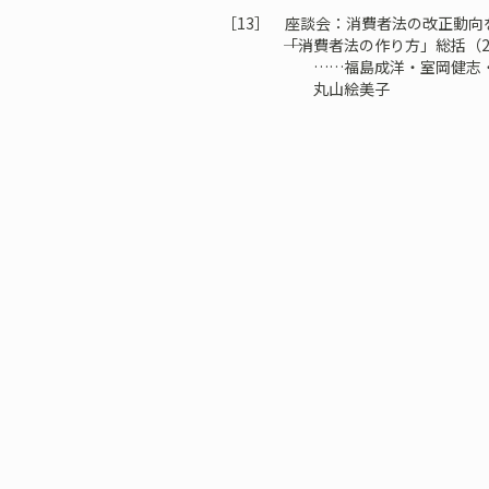
［13］ 座談会：消費者法の改正動向
――「消費者法の作り方」総括（20
……福島成洋・室岡健志・吉政
丸山絵美子