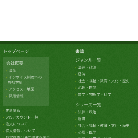
トップページ
書籍
ジャンル一覧
会社概要
法律・政治
沿革
経済
インボイス制度への
社会・福祉・教育・文化・歴史
弊社方針
心理・医学
アクセス・地図
数学・物理学・科学
採用情報
シリーズ一覧
更新情報
法律・政治
SNSアカウント一覧
経済
注文について
社会・福祉・教育・文化・歴史
個人情報について
心理・医学
特定商取引法に関する表示