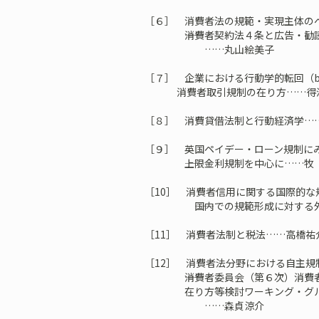
［６］ 消費者法の規範・実現主体の
――消費者契約法４条と広告・勧誘
……丸山絵美子
［７］ 企業における行動学的転回（behav
消費者取引規制の在り方……得
［８］ 消費貸借法制と行動経済学…
［９］ 英国ペイデー・ローン規制に
――上限金利規制を中心に……牧
［10］ 消費者信用に関する国際的な
――国内での規範形成に対する外
［11］ 消費者法制と税法……高橋祐
［12］ 消費者法分野における自主規
――消費者委員会（第６次）消費者
在り方等検討ワーキング・グル
……森貞涼介