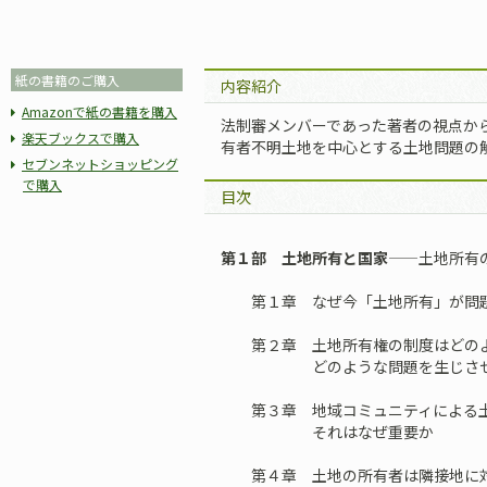
紙の書籍のご購入
内容紹介
Amazonで紙の書籍を購入
法制審メンバーであった著者の視点か
楽天ブックスで購入
有者不明土地を中心とする土地問題の
セブンネットショッピング
で購入
目次
第１部 土地所有と国家
——土地所有
第１章 なぜ今「土地所有」が問題
第２章 土地所有権の制度はどのよ
どのような問題を生じさせ
第３章 地域コミュニティによる土
それはなぜ重要か
第４章 土地の所有者は隣接地に対