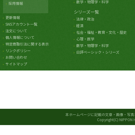
数学・物理学・科学
採用情報
シリーズ一覧
更新情報
法律・政治
SNSアカウント一覧
経済
注文について
社会・福祉・教育・文化・歴史
個人情報について
心理・医学
特定商取引法に関する表示
数学・物理学・科学
リンクポリシー
日評ベーシック・シリーズ
お問い合わせ
サイトマップ
本ホームページに記載の文章・画像・写真
Copyright(C) NIPPON