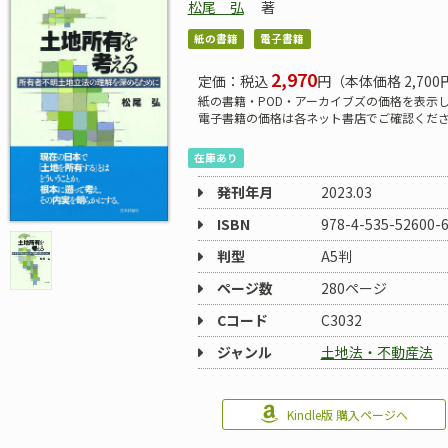
松尾 弘
著
紙の書籍
電子書籍
2,970
定価：税込
円（本体価格 2,700
紙の書籍・POD・アーカイブズの価格を表示
電子書籍の価格は各ネット書店でご確認くだ
在庫あり
発刊年月
2023.03
ISBN
978-4-535-52600-
判型
A5判
ページ数
280ページ
Cコード
C3032
ジャンル
土地法・不動産法
Kindle版 購入ページへ