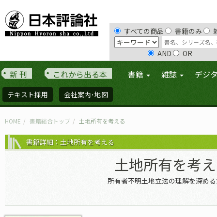
すべての商品
書籍のみ
AND
OR
新 刊
これから出る本
書籍
雑誌
デジ
テキスト採用
会社案内･地図
HOME
書籍総合トップ
土地所有を考える
書籍詳細：土地所有を考える
土地所有を考え
所有者不明土地立法の理解を深める