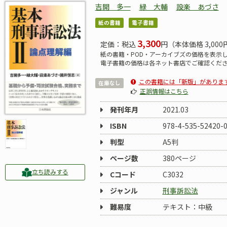
吉開 多一
緑 大輔
設楽 あづさ
紙の書籍
電子書籍
3,300
定価：税込
円（本体価格 3,000
紙の書籍・POD・アーカイブズの価格を表示
電子書籍の価格は各ネット書店でご確認くだ
この書籍には「新版」がありま
在庫なし
正誤情報はこちら
発刊年月
2021.03
ISBN
978-4-535-52420-
判型
A5判
ページ数
380ページ
立ち読みする
Cコード
C3032
ジャンル
刑事訴訟法
難易度
テキスト：中級