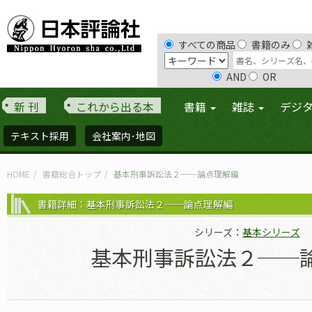
すべての商品
書籍のみ
AND
OR
新 刊
これから出る本
書籍
雑誌
デジ
テキスト採用
会社案内･地図
HOME
書籍総合トップ
基本刑事訴訟法２──論点理解編
書籍詳細：基本刑事訴訟法２──論点理解編
シリーズ：
基本シリーズ
基本刑事訴訟法２──