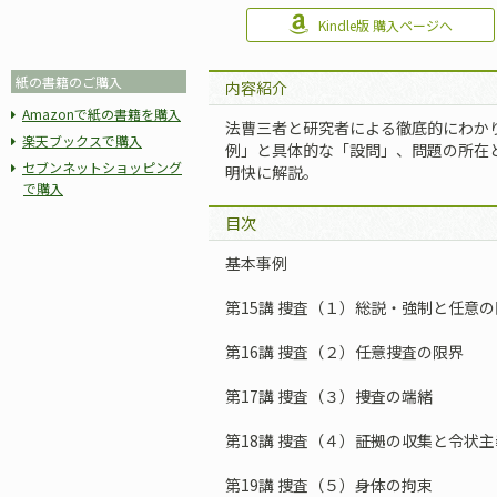
Kindle版 購入ページへ
紙の書籍のご購入
内容紹介
Amazonで紙の書籍を購入
法曹三者と研究者による徹底的にわか
楽天ブックスで購入
例」と具体的な「設問」、問題の所在
セブンネットショッピング
明快に解説。
で購入
目次
基本事例
第15講 捜査（１）――総説・強制と任意
第16講 捜査（２）――任意捜査の限界
第17講 捜査（３）――捜査の端緒
第18講 捜査（４）――証拠の収集と令状主
第19講 捜査（５）――身体の拘束