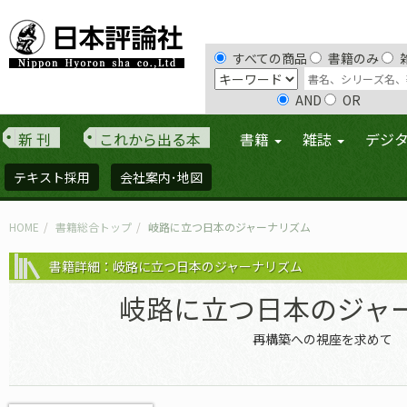
すべての商品
書籍のみ
AND
OR
新 刊
これから出る本
書籍
雑誌
デジ
テキスト採用
会社案内･地図
HOME
書籍総合トップ
岐路に立つ日本のジャーナリズム
書籍詳細：岐路に立つ日本のジャーナリズム
岐路に立つ日本のジャ
再構築への視座を求めて