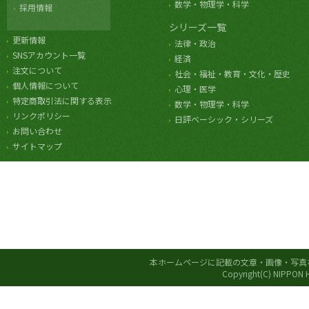
数学・物理学・科学
採用情報
シリーズ一覧
更新情報
法律・政治
SNSアカウント一覧
経済
注文について
社会・福祉・教育・文化・歴史
個人情報について
心理・医学
特定商取引法に関する表示
数学・物理学・科学
リンクポリシー
日評ベーシック・シリーズ
お問い合わせ
サイトマップ
本ホームページに記載の文章・画像・写真
Copyright(C) NIPPON