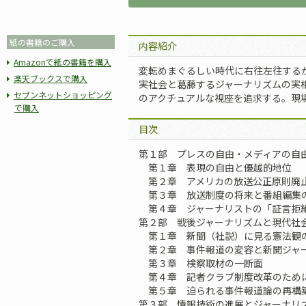
紙の書籍のご購入
内容紹介
Amazonで紙の書籍を購入
変転めまぐるしい時代に右往左往する
楽天ブックスで購入
実社会と葛藤するジャーナリズムの実
セブンネットショッピング
のアクチュアルな視座を追求する。現
で購入
目次
第１部 プレスの自由・メディアの自
第１章 表現の自由と優越的地位
第２章 アメリカの放送公正原則廃
第３章 放送制度の将来と番組編集
第４章 ジャーナリストの「証言拒
第２部 戦後ジャーナリズムと現代社
第１章 新聞（社説）に見る憲法観
第２章 事件報道の変容と新聞ジャ
第３章 検察取材の一断面
第４章 記者クラブ制度改革のため
第５章 迫られる事件報道論の再構
第３部 情報技術の進展とジャーナリ