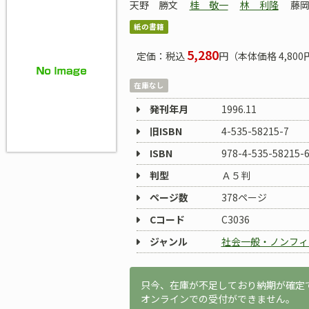
天野 勝文
桂 敬一
林 利隆
藤
紙の書籍
5,280
定価：税込
円（本体価格 4,800
在庫なし
発刊年月
1996.11
旧ISBN
4-535-58215-7
ISBN
978-4-535-58215-
判型
Ａ５判
ページ数
378ページ
Cコード
C3036
ジャンル
社会一般・ノンフィ
只今、在庫が不足しており納期が確定
オンラインでの受付ができません。