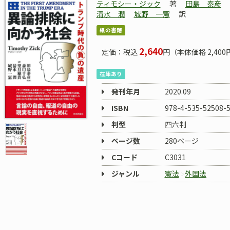
ティモシー・ジック
著
田島 泰彦
清水 潤
城野 一憲
訳
紙の書籍
2,640
定価：税込
円（本体価格 2,400
在庫あり
発刊年月
2020.09
ISBN
978-4-535-52508-
判型
四六判
ページ数
280ページ
Cコード
C3031
ジャンル
憲法
外国法