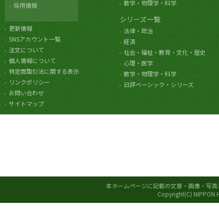
数学・物理学・科学
採用情報
シリーズ一覧
更新情報
法律・政治
SNSアカウント一覧
経済
注文について
社会・福祉・教育・文化・歴史
個人情報について
心理・医学
特定商取引法に関する表示
数学・物理学・科学
リンクポリシー
日評ベーシック・シリーズ
お問い合わせ
サイトマップ
本ホームページに記載の文章・画像・写真
Copyright(C) NIPPON