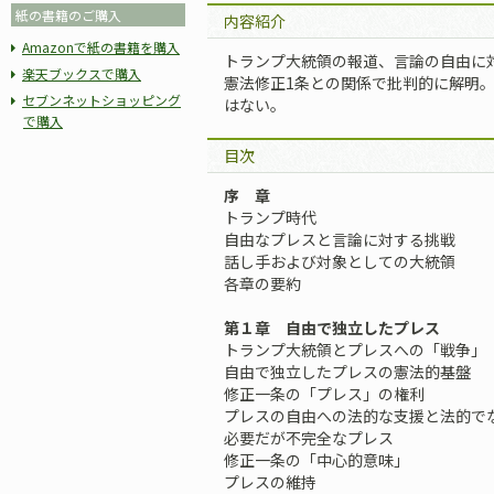
紙の書籍のご購入
内容紹介
Amazonで紙の書籍を購入
トランプ大統領の報道、言論の自由に
楽天ブックスで購入
憲法修正1条との関係で批判的に解明
セブンネットショッピング
はない。
で購入
目次
序 章
トランプ時代
自由なプレスと言論に対する挑戦
話し手および対象としての大統領
各章の要約
第１章 自由で独立したプレス
トランプ大統領とプレスへの「戦争」
自由で独立したプレスの憲法的基盤
修正一条の「プレス」の権利
プレスの自由への法的な支援と法的で
必要だが不完全なプレス
修正一条の「中心的意味」
プレスの維持