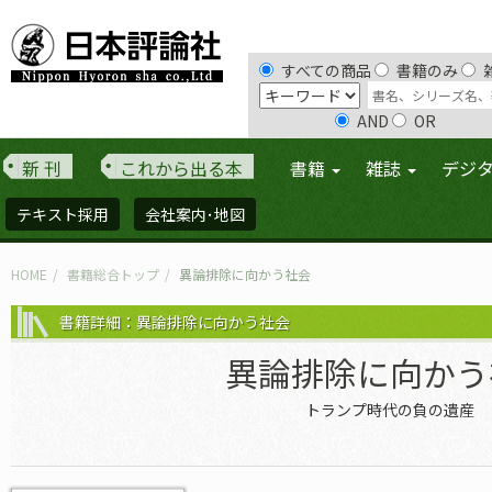
すべての商品
書籍のみ
AND
OR
新 刊
これから出る本
書籍
雑誌
デジ
テキスト採用
会社案内･地図
HOME
書籍総合トップ
異論排除に向かう社会
書籍詳細：異論排除に向かう社会
異論排除に向かう
トランプ時代の負の遺産