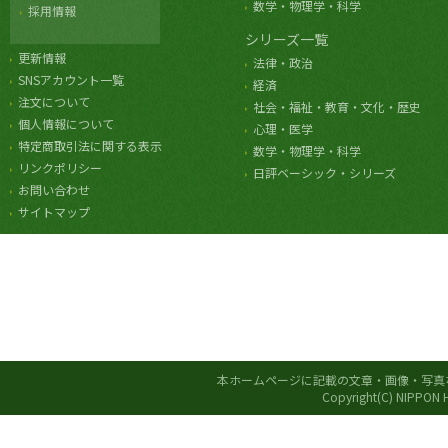
数学・物理学・科学
採用情報
シリーズ一覧
更新情報
法律・政治
SNSアカウント一覧
経済
注文について
社会・福祉・教育・文化・歴史
個人情報について
心理・医学
特定商取引法に関する表示
数学・物理学・科学
リンクポリシー
日評ベーシック・シリーズ
お問い合わせ
サイトマップ
本ホームページに記載の文章・画像・写真
Copyright(C) NIPPON