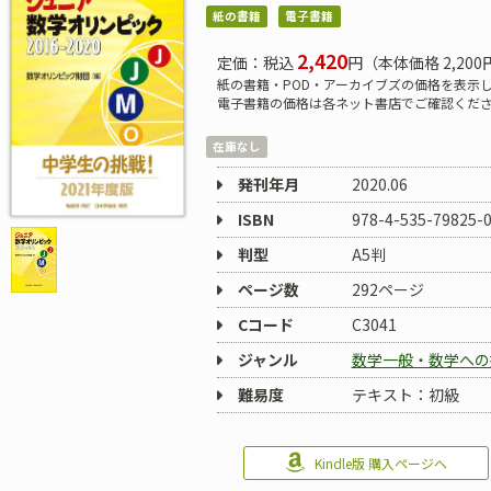
紙の書籍
電子書籍
2,420
定価：税込
円（本体価格 2,200
紙の書籍・POD・アーカイブズの価格を表示
電子書籍の価格は各ネット書店でご確認くだ
在庫なし
発刊年月
2020.06
ISBN
978-4-535-79825-
判型
A5判
ページ数
292ページ
Cコード
C3041
ジャンル
数学一般・数学への
難易度
テキスト：初級
Kindle版 購入ページへ