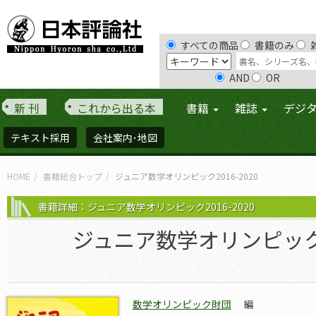
すべての商品
書籍のみ
AND
OR
新 刊
これから出る本
書籍
雑誌
デジ
テキスト採用
会社案内･地図
HOME
書籍総合トップ
ジュニア数学オリンピック2016-2020
書籍詳細：ジュニア数学オリンピック2016-2020
ジュニア数学オリンピック20
数学オリンピック財団
編