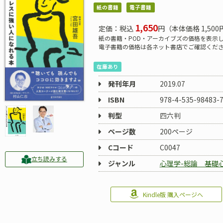
紙の書籍
電子書籍
1,650
定価：税込
円（本体価格 1,500
紙の書籍・POD・アーカイブズの価格を表示
電子書籍の価格は各ネット書店でご確認くだ
在庫あり
発刊年月
2019.07
ISBN
978-4-535-98483-
判型
四六判
ページ数
200ページ
Cコード
C0047
立ち読みする
ジャンル
心理学-総論 基礎
Kindle版 購入ページへ