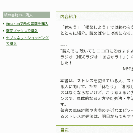
紙の書籍のご購入
内容紹介
Amazonで紙の書籍を購入
「休もう」「相談しよう」では終わら
楽天ブックスで購入
とともに紹介。読めば少しは楽になる
セブンネットショッピング
で購入
----
“読んでも 聴いても ココロに効きますよ
ラジオ（NBCラジオ「あさかラ！」）
した！
――NBC長崎放送 ア
本書は、ストレスを抱えている人、ス
る人に向けて、ただ「休もう」「相談
スはなくならないけど、こう考えると
ンスで、具体的な考え方や対処法・生
す。
著者の臨床経験や実際の身近なエピソ
るストレス対処法は、明日からでもす
目次