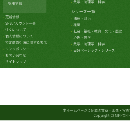
数学・物理学・科学
採用情報
シリーズ一覧
更新情報
法律・政治
SNSアカウント一覧
経済
注文について
社会・福祉・教育・文化・歴史
個人情報について
心理・医学
特定商取引法に関する表示
数学・物理学・科学
リンクポリシー
日評ベーシック・シリーズ
お問い合わせ
サイトマップ
本ホームページに記載の文章・画像・写真
Copyright(C) NIPPON