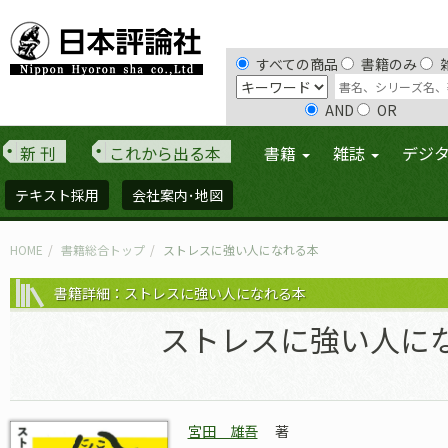
すべての商品
書籍のみ
AND
OR
新 刊
これから出る本
書籍
雑誌
デジ
テキスト採用
会社案内･地図
HOME
書籍総合トップ
ストレスに強い人になれる本
書籍詳細：ストレスに強い人になれる本
ストレスに強い人に
宮田 雄吾
著