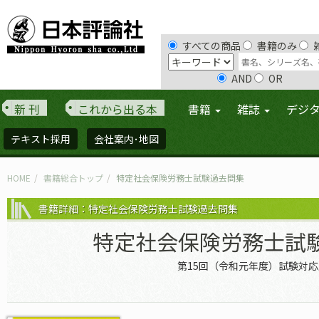
すべての商品
書籍のみ
AND
OR
新 刊
これから出る本
書籍
雑誌
デジ
テキスト採用
会社案内･地図
HOME
書籍総合トップ
特定社会保険労務士試験過去問集
書籍詳細：特定社会保険労務士試験過去問集
特定社会保険労務士試
第15回（令和元年度）試験対応