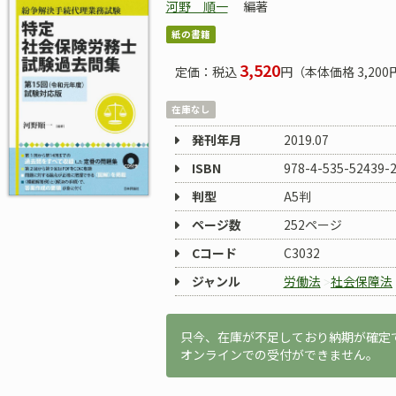
河野 順一
編著
紙の書籍
3,520
定価：税込
円（本体価格 3,200
在庫なし
発刊年月
2019.07
ISBN
978-4-535-52439-
判型
A5判
ページ数
252ページ
Cコード
C3032
ジャンル
労働法
社会保障法
只今、在庫が不足しており納期が確定
オンラインでの受付ができません。