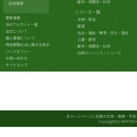
数学・物理学・科学
採用情報
シリーズ一覧
更新情報
法律・政治
SNSアカウント一覧
経済
注文について
社会・福祉・教育・文化・歴史
個人情報について
心理・医学
特定商取引法に関する表示
数学・物理学・科学
リンクポリシー
日評ベーシック・シリーズ
お問い合わせ
サイトマップ
本ホームページに記載の文章・画像・写真
Copyright(C) NIPPON