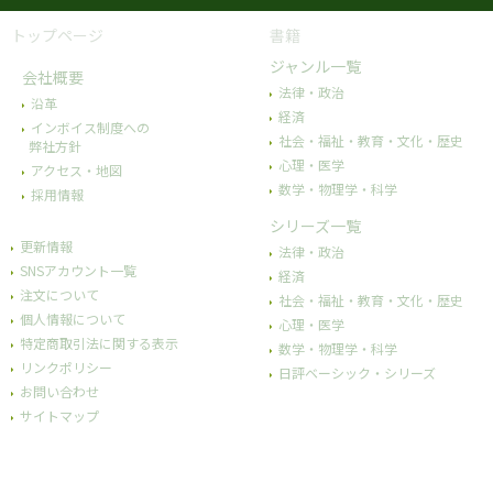
トップページ
書籍
ジャンル一覧
会社概要
法律・政治
沿革
経済
インボイス制度への
社会・福祉・教育・文化・歴史
弊社方針
心理・医学
アクセス・地図
数学・物理学・科学
採用情報
シリーズ一覧
更新情報
法律・政治
SNSアカウント一覧
経済
注文について
社会・福祉・教育・文化・歴史
個人情報について
心理・医学
特定商取引法に関する表示
数学・物理学・科学
リンクポリシー
日評ベーシック・シリーズ
お問い合わせ
サイトマップ