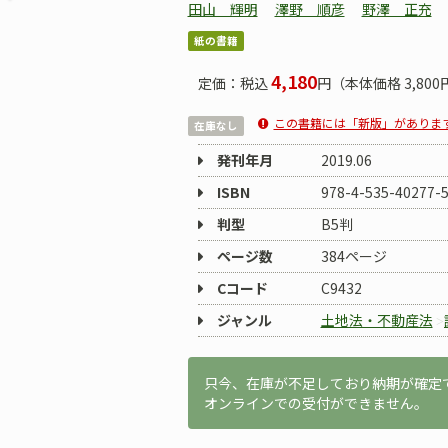
田山 輝明
澤野 順彦
野澤 正充
紙の書籍
4,180
定価：税込
円（本体価格 3,800
この書籍には「新版」がありま
在庫なし
発刊年月
2019.06
ISBN
978-4-535-40277-
判型
B5判
ページ数
384ページ
Cコード
C9432
ジャンル
土地法・不動産法
只今、在庫が不足しており納期が確定
オンラインでの受付ができません。