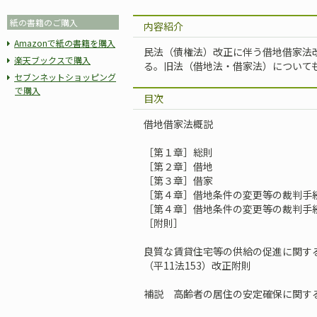
紙の書籍のご購入
内容紹介
Amazonで紙の書籍を購入
民法（債権法）改正に伴う借地借家法
楽天ブックスで購入
る。旧法（借地法・借家法）について
セブンネットショッピング
で購入
目次
借地借家法概説
［第１章］総則
［第２章］借地
［第３章］借家
［第４章］借地条件の変更等の裁判手
［第４章］借地条件の変更等の裁判手続
［附則］
良質な賃貸住宅等の供給の促進に関す
（平11法153）改正附則
補説 高齢者の居住の安定確保に関す