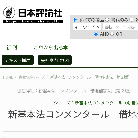
すべての商品
書籍のみ
AND
OR
新 刊
これから出る本
書籍
雑誌
デジ
テキスト採用
会社案内･地図
HOME
書籍総合トップ
新基本法コンメンタール 借地借家法［第２版］
書籍詳細：新基本法コンメンタール 借地借家法［第２版］
シリーズ：
新基本法コンメンタール（別冊
新基本法コンメンタール 借地