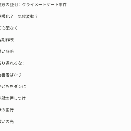
 腐敗の証明：クライメートゲート事件
温暖化？ 気候変動？
ご心配なく
延期作戦
黒い謀略
乗り遅れるな！
偽善者ばかり
子どもをダシに
無駄の押しつけ
緑の蛮行
救いの光