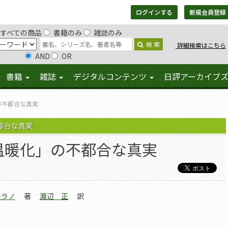
ログインする
新規会員登録
すべての商品
書籍のみ
雑誌のみ
検 索
詳細検索はこちら
AND
OR
書籍
雑誌
デジタルコンテンツ
日評アーカイブ
の不都合な真実
都合な真実
温暖化」の不都合な真実
モラノ
著
渡辺 正
訳