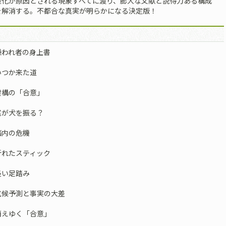
暖化が原因とされる現象すべてに渡り、膨大な文献と説得力ある構成
を解消する。不都合な真実が明らかになる決定版！
嫌われ者の身上書
いつか来た道
虚構の「合意」
尾が犬を振る？
脳内の危機
折れたスティック
長い足踏み
気候予測と事実の大差
消えゆく「合意」