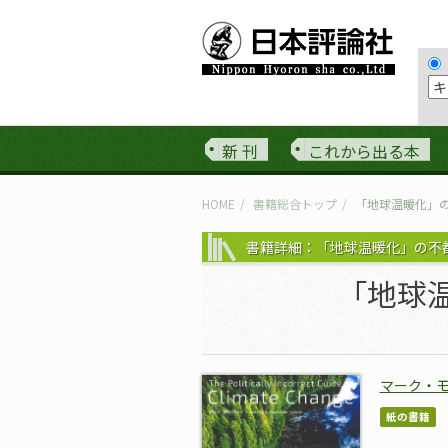
新 刊
これから出る本
HOME
書籍総合トップ
「地球温暖化」
書籍詳細：「地球温暖化」の不
「地球
マーク・
紙の書籍