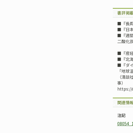
書評掲
■『長周
■『日本
■『週間
二酸化
■『産経
■『北海
■『ダイ
「地球
（清談
事）
https:/
関連情
注記
08054_1