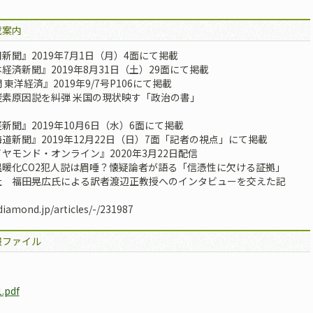
載案内
新聞』2019年7月1日（月）4面にて掲載
経済新聞』2019年8月31日（土）29面にて掲載
 東洋経済』2019年9/7号P106にて掲載
炭素原因説を糾弾 米国の現状映す「政治の書」
新聞』2019年10月6日（水）6面にて掲載
道新聞』2019年12月22日（日）7面「記者の視点」にて掲載
ヤモンド・オンライン』2020年3月22日配信
温暖化CO2犯人説は眉唾？懐疑論者が語る「信憑性に欠ける証拠」
社 福田晃広氏による訳者渡辺正教授へのインタビューを交えた記
/diamond.jp/articles/-/231987
報ファイル
.pdf