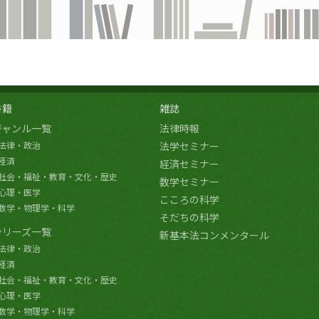
書籍
雑誌
ジャンル一覧
法律時報
法律・政治
法学セミナー
経済
経済セミナー
社会・福祉・教育・文化・歴史
数学セミナー
心理・医学
こころの科学
数学・物理学・科学
そだちの科学
シリーズ一覧
新基本法コンメンタール
法律・政治
経済
社会・福祉・教育・文化・歴史
心理・医学
数学・物理学・科学