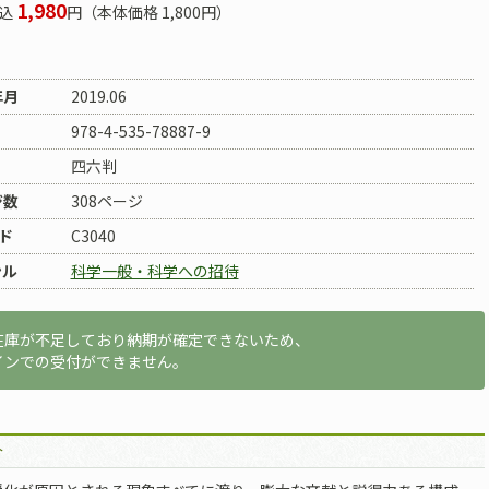
1,980
込
円（本体価格 1,800円）
年月
2019.06
978-4-535-78887-9
四六判
ジ数
308ページ
ド
C3040
ンル
科学一般・科学への招待
在庫が不足しており納期が確定できないため、
インでの受付ができません。
介