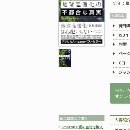
定価：税
在庫なし
発刊
ISBN
判型
ペー
Cコー
ジャ
只今、
オンラ
紙の書籍のご購入
内容紹
Amazonで紙の書籍を購入