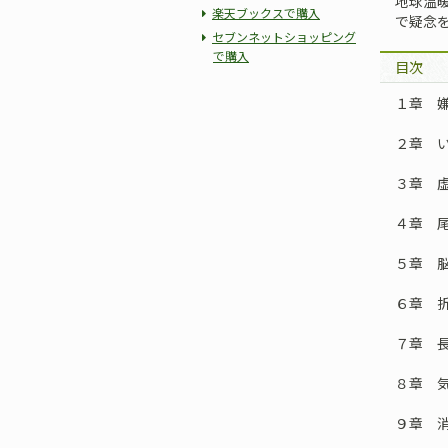
地球温
楽天ブックスで購入
で疑念
セブンネットショッピング
で購入
目次
１章 
２章 
３章 
４章 
５章 
６章 
７章 
８章 
９章 