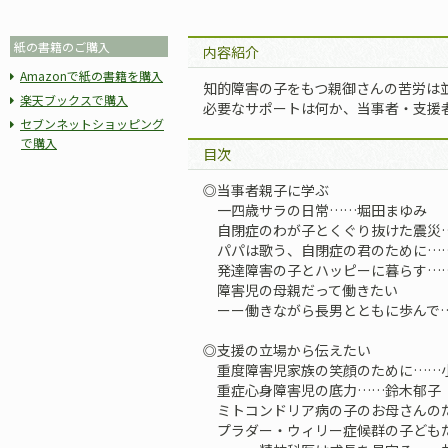
紙の書籍のご購入
内容紹介
Amazonで紙の書籍を購入
知的障害の子をもつ親御さんの苦労は
楽天ブックスで購入
必要なサポートは何か、当事者・支援
セブンネットショッピング
で購入
目次
◎当事者親子に学ぶ
一四歳サラの日常……堀田まゆみ
自閉症のわが子とくぐり抜けた震災
パパは歌う、自閉症の君のために…
発達障害の子とハッピーに暮らす…
障害児の母親だって働きたい
ーー働きながら長男とともに歩んで
◎支援の立場から伝えたい
重度障害児家族の笑顔のために……小
重症心身障害児の底力……鈴木郁子
ミトコンドリア病の子のお母さんの
プラダー・ウィリー症候群の子ども