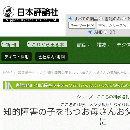
すべての商品
書籍のみ
AND
OR
新 刊
これから出る本
書籍
雑誌
デジ
テキスト採用
会社案内･地図
HOME
書籍総合トップ
知的障害の子をもつお母さんお父さんの笑顔のため
書籍詳細：知的障害の子をもつお母さんお父さんの笑顔のため
シリーズ：
こころの科学増刊
こころの科学 メンタル系サバイバル
知的障害の子をもつお母さんお
に