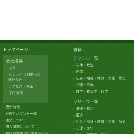
トップページ
書籍
ジャンル一覧
会社概要
法律・政治
沿革
経済
インボイス制度への
社会・福祉・教育・文化・歴史
弊社方針
心理・医学
アクセス・地図
数学・物理学・科学
採用情報
シリーズ一覧
更新情報
法律・政治
SNSアカウント一覧
経済
注文について
社会・福祉・教育・文化・歴史
個人情報について
心理・医学
特定商取引法に関する表示