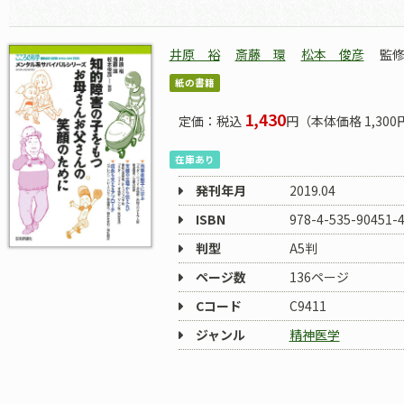
井原 裕
斎藤 環
松本 俊彦
監
紙の書籍
1,430
定価：税込
円（本体価格 1,300
在庫あり
発刊年月
2019.04
ISBN
978-4-535-90451-
判型
A5判
ページ数
136ページ
Cコード
C9411
ジャンル
精神医学