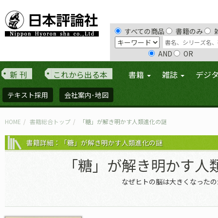
すべての商品
書籍のみ
AND
OR
新 刊
これから出る本
書籍
雑誌
デジ
テキスト採用
会社案内･地図
HOME
書籍総合トップ
「糖」が解き明かす人類進化の謎
書籍詳細：「糖」が解き明かす人類進化の謎
「糖」が解き明かす人
なぜヒトの脳は大きくなったの