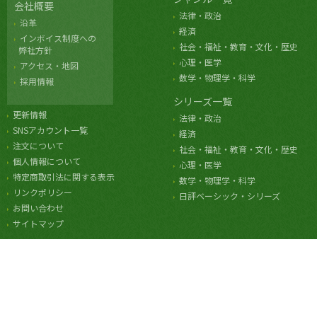
会社概要
法律・政治
沿革
経済
インボイス制度への
社会・福祉・教育・文化・歴史
弊社方針
心理・医学
アクセス・地図
数学・物理学・科学
採用情報
シリーズ一覧
更新情報
法律・政治
SNSアカウント一覧
経済
注文について
社会・福祉・教育・文化・歴史
個人情報について
心理・医学
特定商取引法に関する表示
数学・物理学・科学
リンクポリシー
日評ベーシック・シリーズ
お問い合わせ
サイトマップ