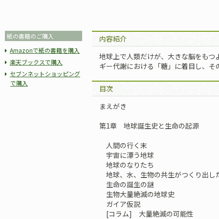
紙の書籍のご購入
内容紹介
Amazonで紙の書籍を購入
地球上で人類だけが、大きな脳をもつ
楽天ブックスで購入
ギー代謝における「糖」に着目し、そ
セブンネットショッピング
で購入
目次
まえがき
第1章 地球誕生史と生命の起源
人間の行く末
宇宙に漂う地球
地球のなりたち
地球、水、生物の共生がつくり出し
生命の誕生の謎
生物大量絶滅の地球史
ガイア仮説
[コラム] 大量絶滅の可能性