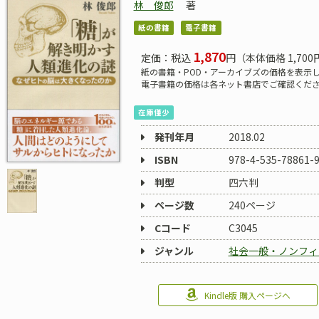
林 俊郎
著
紙の書籍
電子書籍
1,870
定価：税込
円（本体価格 1,700
紙の書籍・POD・アーカイブズの価格を表示
電子書籍の価格は各ネット書店でご確認くだ
在庫僅少
発刊年月
2018.02
ISBN
978-4-535-78861-
判型
四六判
ページ数
240ページ
Cコード
C3045
ジャンル
社会一般・ノンフィ
Kindle版 購入ページへ