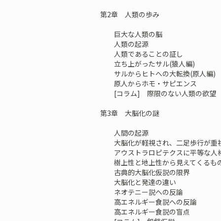
第2章 人類の歩み
巨大な人類の脳
人類の起源
人類であることの証し
立ち上がったサル(猿人編)
サルからヒトへの大転換(原人編)
原人からホモ・サピエンス
[コラム] 際限のない人類の欲望
第3章 大脳化の謎
人間の起源
大脳化が軽視され、二足歩行が重視
アウストラロピテクスに平等な人
樹上性と地上性から見えてくるも
古典的大脳化仮説の限界
大脳化と発達の違い
ネオテニー説への反論
高エネルギー食説への反論
高エネルギー食説の盲点