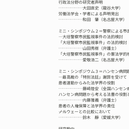
行政法分野の研究者声明
………………大田直史（龍谷大学）
労働法学会・学者による声明発出
………………和田 肇（名古屋大学）
ミニ・シンポジウム２＝警察による市
―大垣警察市民監視事件の法的検討
「大垣警察市民監視事件」の法的検討
………………山田秀樹（弁護士）
「大垣警察市民監視事件」の憲法学的
………………愛敬浩二（名古屋大学）
ミニ・シンポジウム３＝ハンセン病問
―最高裁の「特別法廷」謝罪を受けて
患者運動からみた法学界の役割
………………藤崎陸安（全国ハンセン
ハンセン病問題から考える法曹の役割
………………内藤雅義（弁護士）
患者の人権保障と法学界の責任
――ノルウェーとの比較において
………………鈴木 靜（愛媛大学）
研究動向