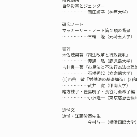
自然災害とジェンダー
………………岡田順子（神戸大学）
研究ノート
マッカーサー・ノート第２項の背景
………………三輪 隆（元埼玉大学）
書評
木佐茂男著『司法改革と行政裁判』
………………渡邊 弘（鹿児島大学）
吉村良一著『市民法と不法行為法の理
………………石橋秀起（立命館大学）
(1)西谷 敏『労働法の基礎構造』(2
………………武井 寛（甲南大学）
緒方桂子・豊島明子・長谷河亜希子編
………………小沢隆一（東京慈恵会医
追悼文
追悼・江藤价泰先生
………………今村与一（横浜国際大学