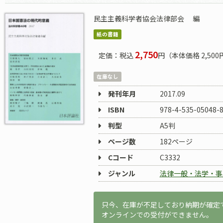
民主主義科学者協会法律部会
編
紙の書籍
2,750
定価：税込
円（本体価格 2,500
在庫なし
発刊年月
2017.09
ISBN
978-4-535-05048-
判型
A5判
ページ数
182ページ
Cコード
C3332
ジャンル
法律一般・法学・事
只今、在庫が不足しており納期が確定
オンラインでの受付ができません。