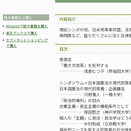
紙の書籍のご購入
内容紹介
Amazonで紙の書籍を購入
標記シンポの他、日米核軍事同盟、法
楽天ブックスで購入
病問題など、盛りだくさんに法と法律
セブンネットショッピング
で購入
目次
巻頭言
「働き方改革」を批判する
………………浅倉むつ子（早稲田大学
シンポジウム＝日本国憲法の現代的意
日本国憲法の現代的意義：企画趣旨
………………只野雅人（一橋大学）
「政治的権利」の試み
――立憲主義・民主主義の機能条件として
………………塚田哲之（神戸学院大学
個人の「主観」に民法・民法学はどう
………………木村和成（立命館大学）
福祉的ニーズを有する犯罪者の社会復