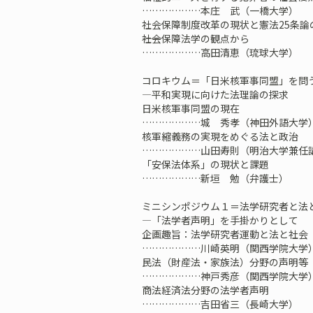
………………本庄 武（一橋大学）
社会保障制度改革の現状と憲法25条論
――社会保障法学の観点から
………………高田清恵（琉球大学）
コロキウム＝「日米核軍事同盟」を問
―平和実現に向けた法理論の探求
日米核軍事同盟の現在
………………城 秀孝（神田外語大学
核軍縮義務の実現をめぐる法と政治
………………山田寿則（明治大学兼任
「安保法体系」の現状と課題
………………新垣 勉（弁護士）
ミニシンポジウム１＝法学研究者と法
―「法学者声明」を手掛かりとして
企画趣旨：法学研究者運動と法と社会
………………川崎英明（関西学院大学
民法（財産法・家族法）分野の声明等
………………神戸秀彦（関西学院大学
商法経済法分野の法学者声明
………………吉田省三（長崎大学）