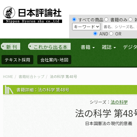
すべての商品
書籍のみ
AND
OR
新 刊
これから出る本
書籍
雑誌
デジ
テキスト採用
会社案内･地図
HOME
書籍総合トップ
法の科学 第48号
書籍詳細：法の科学 第48号
シリーズ：
法の科学
法の科学 第48
日本国憲法の現代的意義