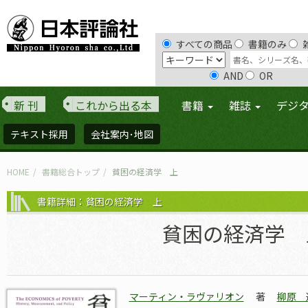
すべての商品
書籍のみ
AND
OR
新 刊
これから出る本
書籍
雑誌
デジ
テキスト採用
会社案内･地図
HOME
書籍総合トップ
貧困の経済学 上
書籍詳細：貧困の経済学 上
貧困の経済学 
マーティン・ラヴァリオン
著
柳原 