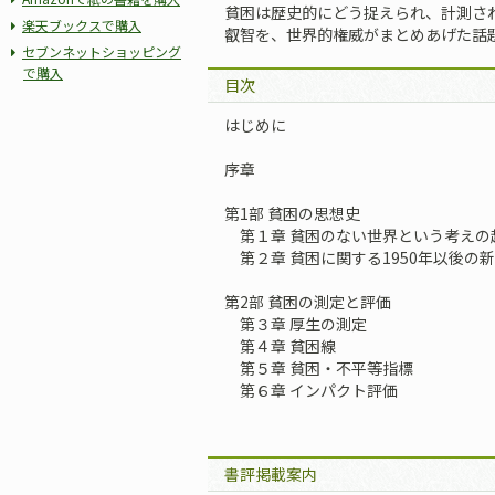
貧困は歴史的にどう捉えられ、計測さ
楽天ブックスで購入
叡智を、世界的権威がまとめあげた話
セブンネットショッピング
で購入
目次
はじめに
序章
第1部 貧困の思想史
第１章 貧困のない世界という考えの
第２章 貧困に関する1950年以後の
第2部 貧困の測定と評価
第３章 厚生の測定
第４章 貧困線
第５章 貧困・不平等指標
第６章 インパクト評価
書評掲載案内