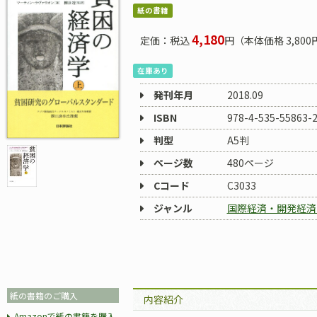
紙の書籍
4,180
定価：税込
円（本体価格 3,800
在庫あり
発刊年月
2018.09
ISBN
978-4-535-55863-
判型
A5判
ページ数
480ページ
Cコード
C3033
ジャンル
国際経済・開発経済
紙の書籍のご購入
内容紹介
Amazonで紙の書籍を購入