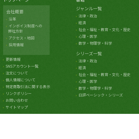
ジャンル一覧
会社概要
法律・政治
沿革
経済
インボイス制度への
社会・福祉・教育・文化・歴史
弊社方針
心理・医学
アクセス・地図
数学・物理学・科学
採用情報
シリーズ一覧
更新情報
法律・政治
SNSアカウント一覧
経済
注文について
社会・福祉・教育・文化・歴史
個人情報について
心理・医学
特定商取引法に関する表示
数学・物理学・科学
リンクポリシー
日評ベーシック・シリーズ
お問い合わせ
サイトマップ