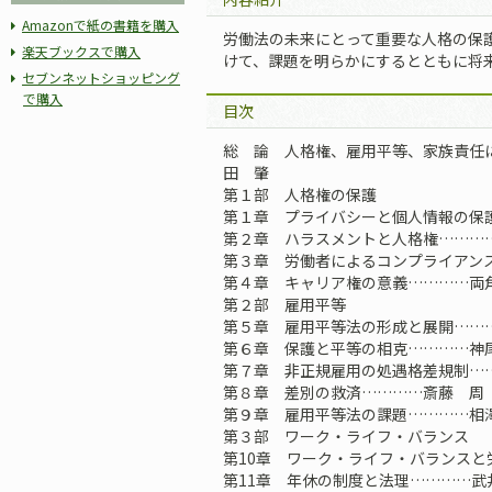
Amazonで紙の書籍を購入
労働法の未来にとって重要な人格の保
楽天ブックスで購入
けて、課題を明らかにするとともに将
セブンネットショッピング
で購入
目次
総 論 人格権、雇用平等、家族責任
田 肇
第１部 人格権の保護
第１章 プライバシーと個人情報の保
第２章 ハラスメントと人格権………
第３章 労働者によるコンプライアン
第４章 キャリア権の意義…………両
第２部 雇用平等
第５章 雇用平等法の形成と展開……
第６章 保護と平等の相克…………神
第７章 非正規雇用の処遇格差規制…
第８章 差別の救済…………斎藤 周
第９章 雇用平等法の課題…………相
第３部 ワーク・ライフ・バランス
第10章 ワーク・ライフ・バランスと
第11章 年休の制度と法理…………武