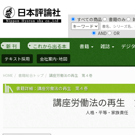
すべての商品
書籍のみ
AND
OR
新 刊
これから出る本
書籍
雑誌
デジ
テキスト採用
会社案内･地図
HOME
書籍総合トップ
講座労働法の再生 第４巻
書籍詳細：講座労働法の再生 第４巻
講座労働法の再生 
人格・平等・家族責任