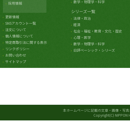
数学・物理学・科学
採用情報
シリーズ一覧
更新情報
法律・政治
SNSアカウント一覧
経済
注文について
社会・福祉・教育・文化・歴史
個人情報について
心理・医学
特定商取引法に関する表示
数学・物理学・科学
リンクポリシー
日評ベーシック・シリーズ
お問い合わせ
サイトマップ
本ホームページに記載の文章・画像・写真
Copyright(C) NIPPON