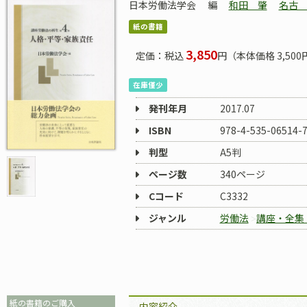
日本労働法学会
編
和田 肇
名古
紙の書籍
3,850
定価：税込
円（本体価格 3,500
在庫僅少
発刊年月
2017.07
ISBN
978-4-535-06514-
判型
A5判
ページ数
340ページ
Cコード
C3332
ジャンル
労働法
講座・全集
紙の書籍のご購入
内容紹介