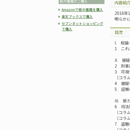
紙の書籍のご購入
内容紹
Amazonで紙の書籍を購入
2016
楽天ブックスで購入
明らか
セブンネットショッピング
で購入
目次
I. 総
1 こ
II. 
2 刑
3 可
〔コラ
4 被
5 証
III.
6 司
〔コラ
〔コラ
7 盗
〔コラ