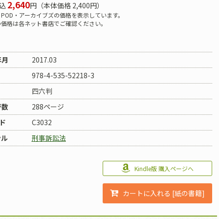
2,640
込
円（本体価格 2,400円）
POD・アーカイブズの価格を表示しています。
の価格は各ネット書店でご確認ください。
年月
2017.03
978-4-535-52218-3
四六判
ジ数
288ページ
ド
C3032
ンル
刑事訴訟法
Kindle版 購入ページへ
カートに入れる [紙の書籍]