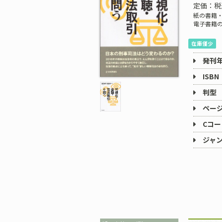
定価：税
紙の書籍・
電子書籍
在庫僅少
発刊
ISBN
判型
ペー
Cコー
ジャ