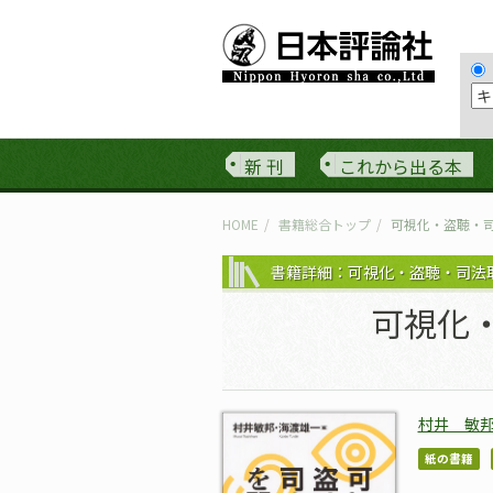
新 刊
これから出る本
HOME
書籍総合トップ
可視化・盗聴・
書籍詳細：可視化・盗聴・司法
可視化
村井 敏
紙の書籍