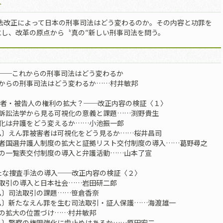
介
年法改正によって日本の刑事司法はどう変わるのか。その内容と功罪を
にし、改革の原点から〝真の″新しい刑事司法を問う。
論──これからの刑事司法はどう変わるか
れからの刑事司法はどう変わるか……村井敏邦
被疑者・被告人の権利の拡大？──改正内容の検証〈１〉
事訴訟法学から見る可視化の意義と課題……渕野貴生
視化は弁護をどう変えるか……小池振一郎
ム〕えん罪被害者は可視化をどう見るか……桜井昌司
疑者国選弁護人制度の拡大と証拠リスト交付制度の導入……葛野尋之
拠の一覧表交付制度の導入と弁護活動……山本了宣
 新たな捜査手法の導入──改正内容の検証〈２〉
法取引の導入と日本社会……岩田研二郎
ム〕司法取引の課題……笹倉香奈
ム〕新たなえん罪を生む司法取引・証人保護……海渡雄一
聴の拡大の位置づけ……村井敏邦
ム〕警察の権限強化に歯止めはあるか……原田宏二