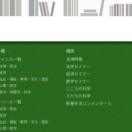
書籍
雑誌
ジャンル一覧
法律時報
法律・政治
法学セミナー
経済
経済セミナー
社会・福祉・教育・文化・歴史
数学セミナー
心理・医学
こころの科学
数学・物理学・科学
そだちの科学
シリーズ一覧
新基本法コンメンタール
法律・政治
経済
社会・福祉・教育・文化・歴史
心理・医学