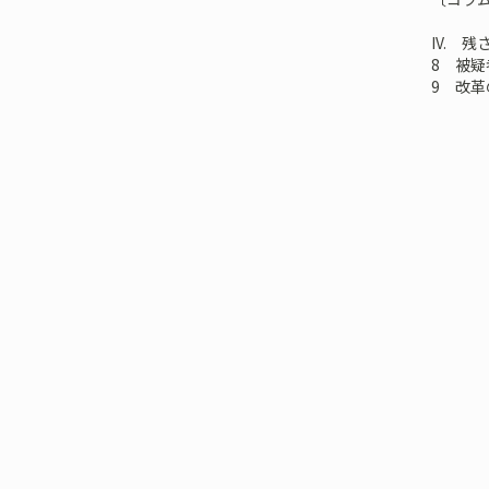
IV. 
8 被
9 改