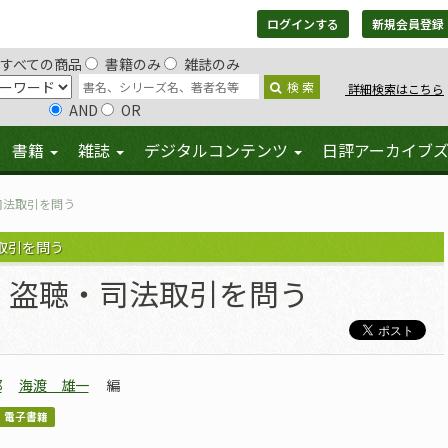
ログインする
新規会員登録
すべての商品
書籍のみ
雑誌のみ
検 索
詳細検索はこちら
AND
OR
書籍
雑誌
デジタルコンテンツ
日評アーカイブ
司法取引を問う
取引を問う
・盗聴・司法取引を問う
邦
海渡 雄一
編
電子書籍