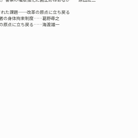
残された課題──改革の原点に立ち戻る
疑者の身体拘束制度……葛野尋之
革の原点に立ち戻る……海渡雄一