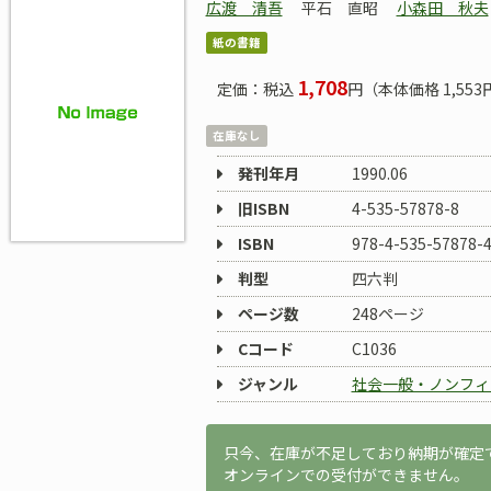
広渡 清吾
平石 直昭
小森田 秋夫
紙の書籍
1,708
定価：税込
円（本体価格 1,553
在庫なし
発刊年月
1990.06
旧ISBN
4-535-57878-8
ISBN
978-4-535-57878-
判型
四六判
ページ数
248ページ
Cコード
C1036
ジャンル
社会一般・ノンフィ
只今、在庫が不足しており納期が確定
オンラインでの受付ができません。