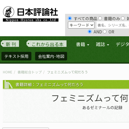
すべての商品
書籍のみ
AND
OR
新 刊
これから出る本
書籍
雑誌
デジ
テキスト採用
会社案内･地図
HOME
書籍総合トップ
フェミニズムって何だろう
書籍詳細：フェミニズムって何だろう
フェミニズムって何
あるゼミナールの記録