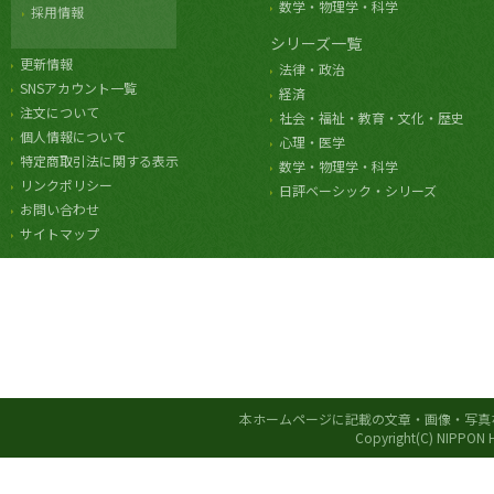
数学・物理学・科学
採用情報
シリーズ一覧
更新情報
法律・政治
SNSアカウント一覧
経済
注文について
社会・福祉・教育・文化・歴史
個人情報について
心理・医学
特定商取引法に関する表示
数学・物理学・科学
リンクポリシー
日評ベーシック・シリーズ
お問い合わせ
サイトマップ
本ホームページに記載の文章・画像・写真
Copyright(C) NIPPON