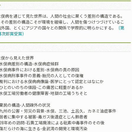
介
水俣病を通じて見た世界は、人間の社会に巣くう差別の構造である。
、その差別の構造こそが環境を破壊し、人間を傷つけつづけているこ
諸外国、とくにアジアの国々との関係で学際的に明らかにする。
〔第
佛次郎賞受賞〕
水俣から見えた世界
水俣病差別の構造-水俣病症候群
 水俣病事件における差別-水俣病の真の原因
 水俣病刑事事件の意義-胎児の人としての復権
 裁判における水俣病病像論-医学にとって認定とはなにか
 ひとのいのちの値段-この痛苦に軽重があるか
 水俣工場労働者の健康障害-地獄の工場うちそと
棄民の構造-人間疎外の状況
 九州の公害・労災の背景-水俣、三池、土呂久、カネミ油症事件
 弱者に集中する被害-毒ガス後遺症とじん肺患者
28年めの訪問-石黄工場廃液による砒素中毒事件のその後
 傷だらけの海に生きる-金武湾の開発と環境汚染