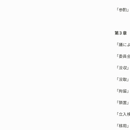
「参酌
第３章
「議に
「委員
「没収
「没取
「拘留
「領置
「立入
「移用