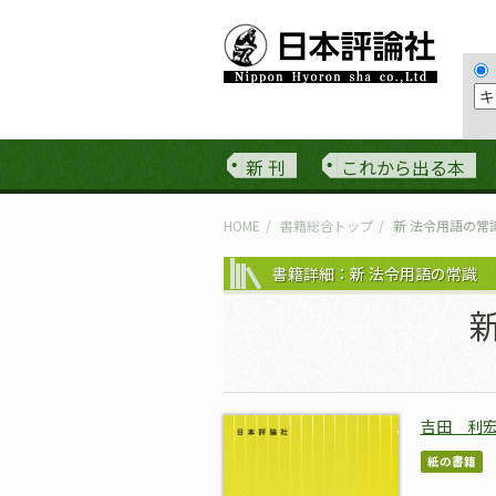
新 刊
これから出る本
HOME
書籍総合トップ
新 法令用語の常
書籍詳細：新 法令用語の常識
吉田 利
紙の書籍