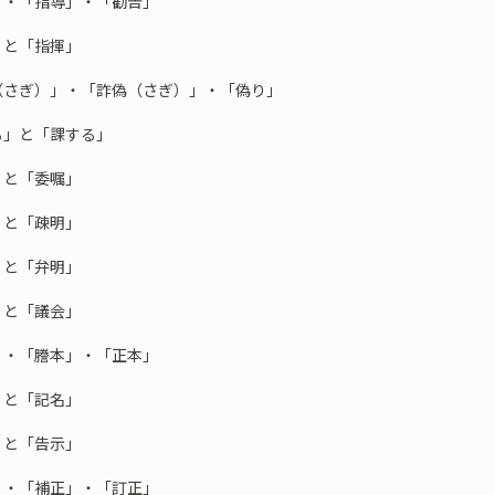
」・「指導」・「勧告」
」と「指揮」
（さぎ）」・「詐偽（さぎ）」・「偽り」
る」と「課する」
」と「委嘱」
」と「疎明」
」と「弁明」
」と「議会」
」・「謄本」・「正本」
」と「記名」
」と「告示」
」・「補正」・「訂正」