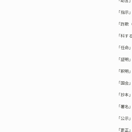
「助言
「指示
「詐欺
「科す
「任命
「証明
「釈明
「国会
「抄本
「署名
「公示
「更正