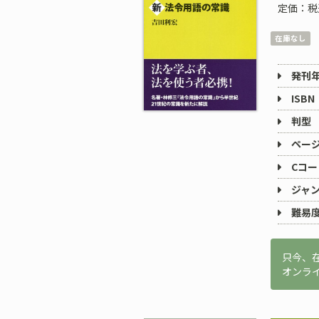
定価：税
在庫なし
発刊
ISBN
判型
ペー
Cコー
ジャ
難易
只今、
オンラ