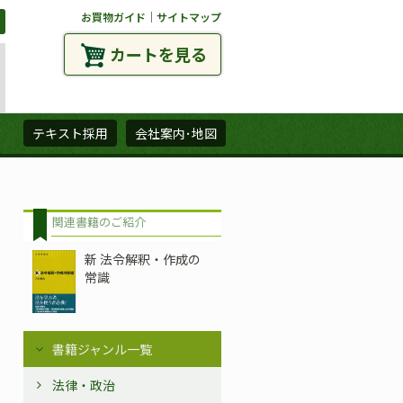
お買物ガイド
｜
サイトマップ
カートを見る
ズ
テキスト採用
会社案内･地図
関連書籍のご紹介
新 法令解釈・作成の
常識
書籍ジャンル一覧
法律・政治