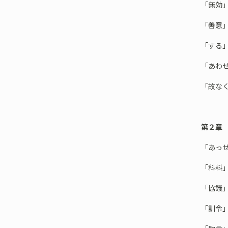
「無効
「善意
「する
「あわ
「故な
第２章
「あっ
「科料
「協議
「訓令