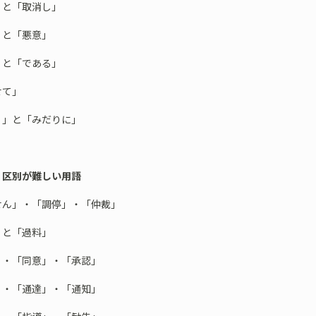
」と「取消し」
」と「悪意」
」と「である」
せて」
く」と「みだりに」
 区別が難しい用語
せん」・「調停」・「仲裁」
」と「過料」
」・「同意」・「承認」
」・「通達」・「通知」