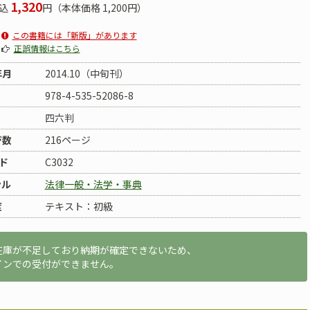
1,320
込
円（本体価格 1,200円）
この書籍には「新版」があります
正誤情報はこちら
年月
2014.10（中旬刊）
978-4-535-52086-8
四六判
ジ数
216ページ
ド
C3032
ンル
法律一般・法学・事典
度
テキスト：初級
在庫が不足しており納期が確定できないため、
インでの受付ができません。