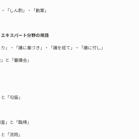
」・「しん酌」・「勘案」
 エキスパート分野の用語
より」・「議に基づき」・「議を経て」・「議に付し」
会」と「審議会」
」
」
」と「勾留」
」
検査」と「臨検」
」と「流用」