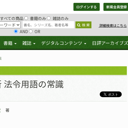
ログインする
新規会員登録
すべての商品
書籍のみ
雑誌のみ
検 索
詳細検索はこちら
AND
OR
書籍
雑誌
デジタルコンテンツ
日評アーカイブ
識
新 法令用語の常識
宏
著