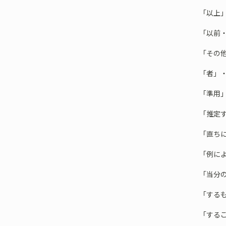
「以上
「以前
「その
「者」
「準用
「推定
「直ち
「例に
「当分
「する
「する