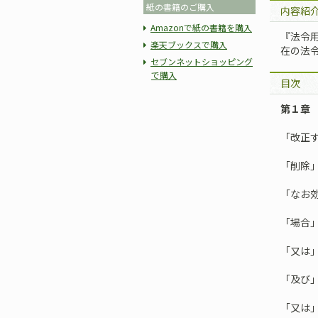
紙の書籍のご購入
内容紹
Amazonで紙の書籍を購入
『法令
楽天ブックスで購入
在の法
セブンネットショッピング
で購入
目次
第１章
「改正
「削除
「なお
「場合
「又は
「及び
「又は