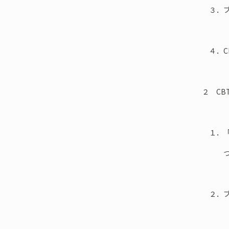
３．ブ
４．C
２ CB
１．「
つもり
２．ブ