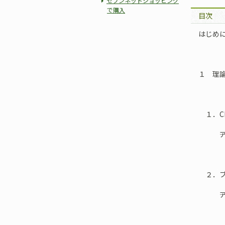
セブンネットショッピング
で購入
目次
はじめ
１ 理
１．C
――ア
２．ブ
――ア