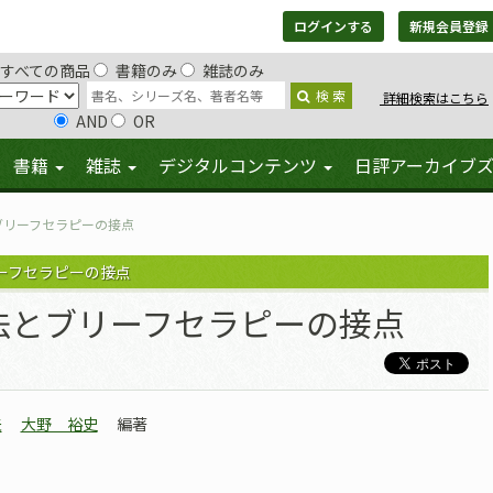
ログインする
新規会員登録
すべての商品
書籍のみ
雑誌のみ
検 索
詳細検索はこちら
AND
OR
書籍
雑誌
デジタルコンテンツ
日評アーカイブ
ブリーフセラピーの接点
ーフセラピーの接点
法とブリーフセラピーの接点
夫
大野 裕史
編著