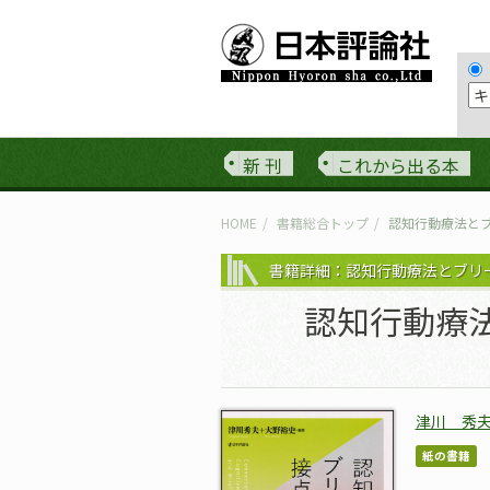
新 刊
これから出る本
HOME
書籍総合トップ
認知行動療法と
書籍詳細：認知行動療法とブリ
認知行動療
津川 秀
紙の書籍