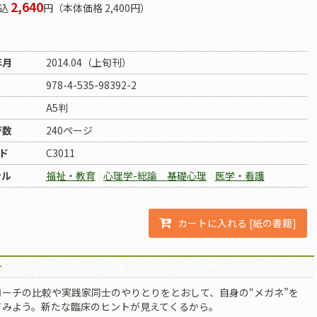
2,640
込
円（本体価格 2,400円）
年月
2014.04（上旬刊）
978-4-535-98392-2
A5判
ジ数
240ページ
ド
C3011
ンル
福祉・教育
心理学-総論 基礎心理
医学・看護
カートに入れる [紙の書籍]
介
ローチの比較や実践家同士のやりとりをとおして、自身の“メガネ”を
てみよう。新たな臨床のヒントが見えてくるから。