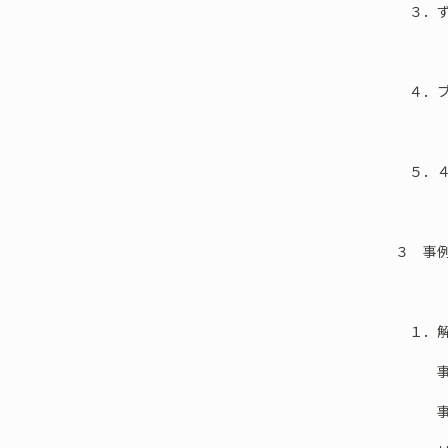
３．ず
４．ブ
５．４
３ 事
１．解
事例…
事例へ