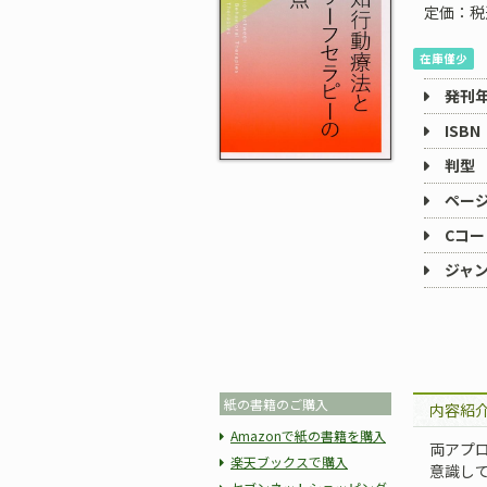
定価：税
在庫僅少
発刊
ISBN
判型
ペー
Cコー
ジャ
紙の書籍のご購入
内容紹
Amazonで紙の書籍を購入
両アプ
楽天ブックスで購入
意識し