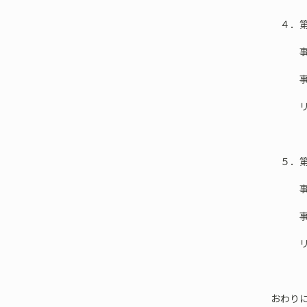
４．第
事例…
事例へ
リコメ
５．第
事例…
事例へ
リコメン
おわり