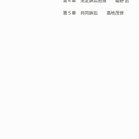
第４章 法定訴訟担当 堀野 出
第５章 共同訴訟 高地茂世