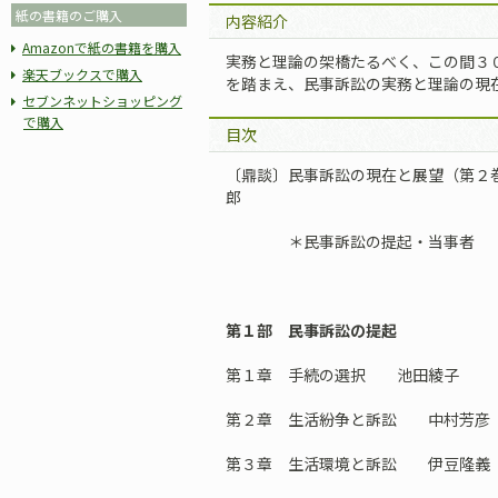
紙の書籍のご購入
内容紹介
Amazonで紙の書籍を購入
実務と理論の架橋たるべく、この間３
楽天ブックスで購入
を踏まえ、民事訴訟の実務と理論の現
セブンネットショッピング
で購入
目次
〔鼎談〕民事訴訟の現在と展望（第２
郎
＊民事訴訟の提起・当事者
第１部 民事訴訟の提起
第１章 手続の選択 池田綾子
第２章 生活紛争と訴訟 中村芳彦
第３章 生活環境と訴訟 伊豆隆義