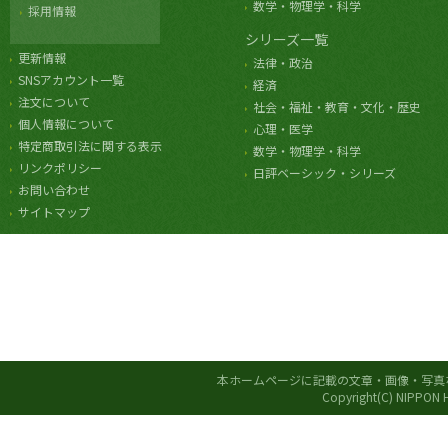
数学・物理学・科学
採用情報
シリーズ一覧
更新情報
法律・政治
SNSアカウント一覧
経済
注文について
社会・福祉・教育・文化・歴史
個人情報について
心理・医学
特定商取引法に関する表示
数学・物理学・科学
リンクポリシー
日評ベーシック・シリーズ
お問い合わせ
サイトマップ
本ホームページに記載の文章・画像・写真
Copyright(C) NIPPON