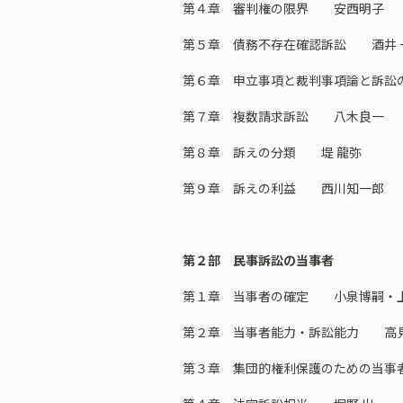
第４章 審判権の限界 安西明子
第５章 債務不存在確認訴訟 酒井 
第６章 申立事項と裁判事項論と訴訟
第７章 複数請求訴訟 八木良一
第８章 訴えの分類 堤 龍弥
第９章 訴えの利益 西川知一郎
第２部 民事訴訟の当事者
第１章 当事者の確定 小泉博嗣・
第２章 当事者能力・訴訟能力 高見
第３章 集団的権利保護のための当