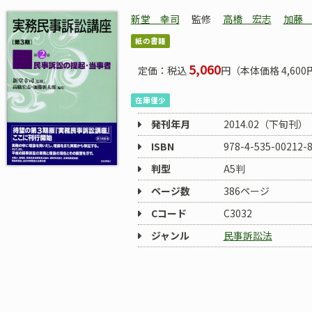
新堂 幸司
監修
高橋 宏志
加藤
紙の書籍
5,060
定価：税込
円（本体価格 4,600
在庫僅少
発刊年月
2014.02（下旬刊）
ISBN
978-4-535-00212-
判型
A5判
ページ数
386ページ
Cコード
C3032
ジャンル
民事訴訟法