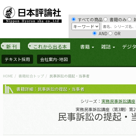
すべての商品
書籍のみ
AND
OR
新 刊
これから出る本
書籍
雑誌
デジ
テキスト採用
会社案内･地図
HOME
書籍総合トップ
民事訴訟の提起・当事者
書籍詳細：民事訴訟の提起・当事者
シリーズ：
実務民事訴訟講座
実務民事訴訟講座（第3期）第2
民事訴訟の提起・