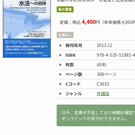
紙の書籍
4,400
定価：税込
円（本体価格 4,000
在庫なし
発刊年月
2013.12
ISBN
978-4-535-51982-
判型
A5判
ページ数
308ページ
Cコード
C3032
ジャンル
外国法
只今、在庫が不足しており納期が確定
オンラインでの受付ができません。