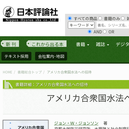
すべての商品
書籍のみ
AND
OR
新 刊
これから出る本
書籍
雑誌
デジ
テキスト採用
会社案内･地図
HOME
書籍総合トップ
アメリカ合衆国水法への招待
書籍詳細：アメリカ合衆国水法への招待
アメリカ合衆国水法
ジョン・Ｗ・ジョンソン
著
京都大学防災研究所 水管理と社会制度