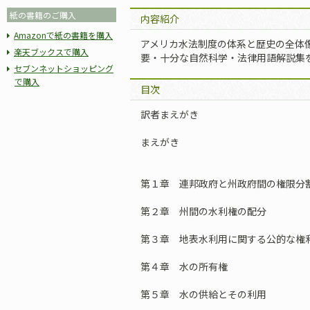
紙の書籍のご購入
内容紹介
Amazonで紙の書籍を購入
アメリカ水法制度の体系と歴史の全体
楽天ブックスで購入
要・十分な自然科学・法律用語解説集
セブンネットショッピング
で購入
目次
訳者まえがき
まえがき
第１章 連邦政府と州政府間の権限分
第２章 州間の水利権の配分
第３章 地表水利用に関する公的な権
第４章 水の所有権
第５章 水の供給とその利用