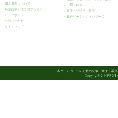
採用情報
シリーズ一覧
更新情報
法律・政治
SNSアカウント一覧
経済
注文について
社会・福祉・教育・文化・歴史
個人情報について
心理・医学
特定商取引法に関する表示
数学・物理学・科学
リンクポリシー
日評ベーシック・シリーズ
お問い合わせ
サイトマップ
本ホームページに記載の文章・画像・写真
Copyright(C) NIPPON