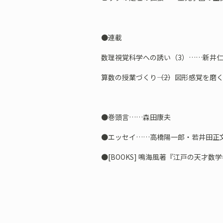
●連載
数理視覚科学への誘い（3）……新井
算数の授業づくり――（2）図形感覚を磨
●巻頭言……森田康夫
●エッセイ……高橋陽一郎・若井田正文
●[BOOKS] 鳴海風著『江戸の天才数