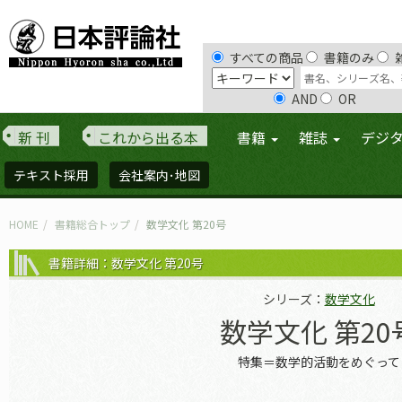
すべての商品
書籍のみ
AND
OR
新 刊
これから出る本
書籍
雑誌
デジ
テキスト採用
会社案内･地図
HOME
書籍総合トップ
数学文化 第20号
書籍詳細：数学文化 第20号
シリーズ：
数学文化
数学文化 第20
特集＝数学的活動をめぐって