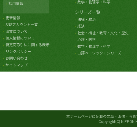
数学・物理学・科学
採用情報
シリーズ一覧
更新情報
法律・政治
SNSアカウント一覧
経済
注文について
社会・福祉・教育・文化・歴史
個人情報について
心理・医学
特定商取引法に関する表示
数学・物理学・科学
リンクポリシー
日評ベーシック・シリーズ
お問い合わせ
サイトマップ
本ホームページに記載の文章・画像・写真
Copyright(C) NIPPON