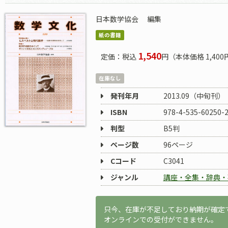
日本数学協会
編集
紙の書籍
1,540
定価：税込
円（本体価格 1,400
在庫なし
発刊年月
2013.09（中旬刊）
ISBN
978-4-535-60250-
判型
B5判
ページ数
96ページ
Cコード
C3041
ジャンル
講座・全集・辞典・
只今、在庫が不足しており納期が確定
オンラインでの受付ができません。